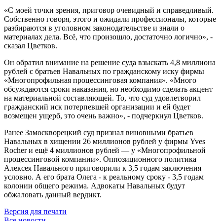
«С моей точки зрения, приговор очевидный и справедливый.
Собственно говоря, этого и ожидали профессионалы, которые
разбираются в уголовном законодательстве и знали о
материалах дела. Всё, что произошло, достаточно логично», -
сказал Цветков.
Он обратил внимание на решение суда взыскать 4,8 миллиона
рублей с братьев Навальных по гражданскому иску фирмы
«Многопрофильная процессинговая компания». «Много
обсуждаются сроки наказания, но необходимо сделать акцент
на материальной составляющей. То, что суд удовлетворил
гражданский иск потерпевшей организации и ей будет
возмещен ущерб, это очень важно», - подчеркнул Цветков.
Ранее Замоскворецкий суд признал виновными братьев
Навальных в хищении 26 миллионов рублей у фирмы Yves
Rocher и ещё 4 миллионов рублей — у «Многопрофильной
процессинговой компании». Оппозиционного политика
Алексея Навального приговорили к 3,5 годам заключения
условно. А его брата Олега - к реальному сроку - 3,5 годам
колонии общего режима. Адвокаты Навальных будут
обжаловать данный вердикт.
Версия для печати
Все новости