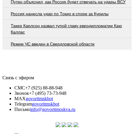
Путин объяснил, как Россия будет отвечать на удары ВСУ
Россия нанесла удар по Токио в споре за Курилы
Такер Карлсон назвал тупой главу евродипломатии Каю
Каллас
Режим ЧС введен в Свердловской области
Связь с эфиром
СМС
+7 (925) 88-88-948
Звонок
+7 (495) 73-73-948
MAX
govoritmskbot
Telegram
govoritmskbot
Письмо
info@govoritmoskva.ru