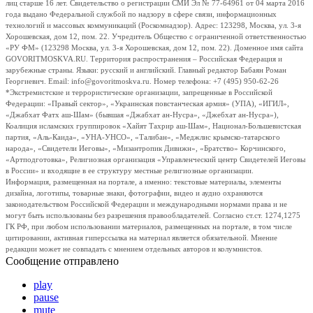
лиц старше 16 лет. Свидетельство о регистрации СМИ Эл № 77-64961 от 04 марта 2016
года выдано Федеральной службой по надзору в сфере связи, информационных
технологий и массовых коммуникаций (Роскомнадзор). Адрес: 123298, Москва, ул. 3-я
Хорошевская, дом 12, пом. 22. Учредитель Общество с ограниченной ответственностью
«РУ ФМ» (123298 Москва, ул. 3-я Хорошевская, дом 12, пом. 22). Доменное имя сайта
GOVORITMOSKVA.RU. Территория распространения – Российская Федерация и
зарубежные страны. Языки: русский и английский. Главный редактор Бабаян Роман
Георгиевич. Email: info@govoritmoskva.ru. Номер телефона: +7 (495) 950-62-26
*Экстремистские и террористические организации, запрещенные в Российской
Федерации: «Правый сектор», «Украинская повстанческая армия» (УПА), «ИГИЛ»,
«Джабхат Фатх аш-Шам» (бывшая «Джабхат ан-Нусра», «Джебхат ан-Нусра»),
Коалиция исламских группировок «Хайят Тахрир аш-Шам», Национал-Большевистская
партия, «Аль-Каида», «УНА-УНСО», «Талибан», «Меджлис крымско-татарского
народа», «Свидетели Иеговы», «Мизантропик Дивижн», «Братство» Корчинского,
«Артподготовка», Религиозная организация «Управленческий центр Свидетелей Иеговы
в России» и входящие в ее структуру местные религиозные организации.
Информация, размещенная на портале, а именно: текстовые материалы, элементы
дизайна, логотипы, товарные знаки, фотографии, видео и аудио охраняются
законодательством Российской Федерации и международными нормами права и не
могут быть использованы без разрешения правообладателей. Согласно ст.ст. 1274,1275
ГК РФ, при любом использовании материалов, размещенных на портале, в том числе
цитировании, активная гиперссылка на материал является обязательной. Мнение
редакции может не совпадать с мнением отдельных авторов и колумнистов.
Сообщение отправлено
play
pause
mute