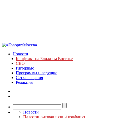
Новости
Конфликт на Ближнем Востоке
СВО
Интервью
Программы и ведущие
Сетка вещания
Редакция
Новости
Палестино-израильский конфликт