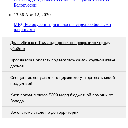
Белоруссии
13:56
Авг. 12, 2020
МВД Белоруссии призналось в стрельбе боевыми
патронами
Дело убитых в Таиланде россиян прекратило череду
убийств
Ярославская область подверглась самой крупной атаке
дронов
Священник допустил, что церкви могут торговать своей
продукцией
Киев получил около $200 млрд бюджетной помощи от
Запада
Зеленскому стало не до территорий