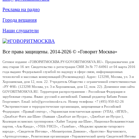
Реклама на радио
Города вещания
Наши слушатели
Все права защищены. 2014-2026 © «Говорит Москва»
Сетевое издание «ГОВОРИТМОСКВА.РУ/GOVORITMOSKVA.RU». Предназначено для
лиц старше 16 лет. Свидетельство о регистрации СМИ Эл № 77-64961 от 04 марта 2016
года выдано Федеральной службой по надзору в сфере связи, информационных
технологий и массовых коммуникаций (Роскомнадзор). Адрес: 123298, Москва, ул. 3-я
Хорошевская, дом 12, пом. 22. Учредитель Общество с ограниченной ответственностью
«РУ ФМ» (123298 Москва, ул. 3-я Хорошевская, дом 12, пом. 22). Доменное имя сайта
GOVORITMOSKVA.RU. Территория распространения – Российская Федерация и
зарубежные страны. Языки: русский и английский. Главный редактор Бабаян Роман
Георгиевич. Email: info@govoritmoskva.ru. Номер телефона: +7 (495) 950-62-26
*Экстремистские и террористические организации, запрещенные в Российской
Федерации: «Правый сектор», «Украинская повстанческая армия» (УПА), «ИГИЛ»,
«Джабхат Фатх аш-Шам» (бывшая «Джабхат ан-Нусра», «Джебхат ан-Нусра»),
Коалиция исламских группировок «Хайят Тахрир аш-Шам», Национал-Большевистская
партия, «Аль-Каида», «УНА-УНСО», «Талибан», «Меджлис крымско-татарского
народа», «Свидетели Иеговы», «Мизантропик Дивижн», «Братство» Корчинского,
«Артподготовка», Религиозная организация «Управленческий центр Свидетелей Иеговы