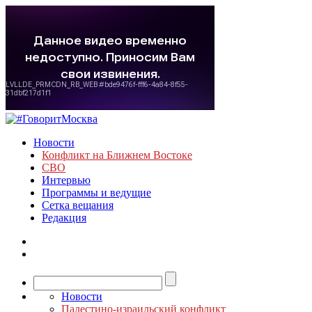
Новости
Конфликт на Ближнем Востоке
СВО
Интервью
Программы и ведущие
Сетка вещания
Редакция
Новости
Палестино-израильский конфликт