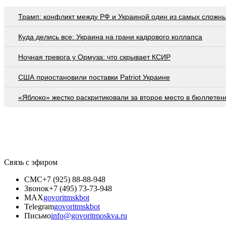
Трамп: конфликт между РФ и Украиной один из самых сложн
Куда делись все: Украина на грани кадрового коллапса
Ночная тревога у Ормуза: что скрывает КСИР
США приостановили поставки Patriot Украине
«Яблоко» жестко раскритиковали за второе место в бюллетен
Связь с эфиром
СМС
+7 (925) 88-88-948
Звонок
+7 (495) 73-73-948
MAX
govoritmskbot
Telegram
govoritmskbot
Письмо
info@govoritmoskva.ru