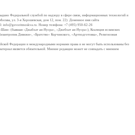
дано Федеральной службой по надзору в сфере связи, информационных технологий и
сква, ул. 3-я Хорошевская, дом 12, пом. 22). Доменное имя сайта
 info@govoritmoskva.ru. Номер телефона: +7 (495) 950-62-26
ш-Шам» (бывшая «Джабхат ан-Нусра», «Джебхат ан-Нусра»), Коалиция исламских
изантропик Дивижн», «Братство» Корчинского, «Артподготовка», Религиозная
ссийской Федерации и международными нормами права и не могут быть использованы без
материал является обязательной. Мнение редакции может не совпадать с мнением