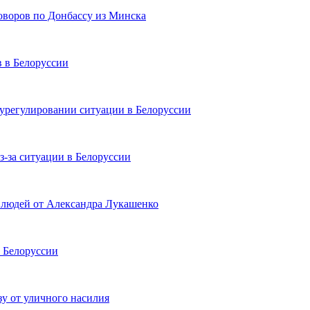
говоров по Донбассу из Минска
 в Белоруссии
урегулировании ситуации в Белоруссии
з-за ситуации в Белоруссии
 людей от Александра Лукашенко
 Белоруссии
зу от уличного насилия