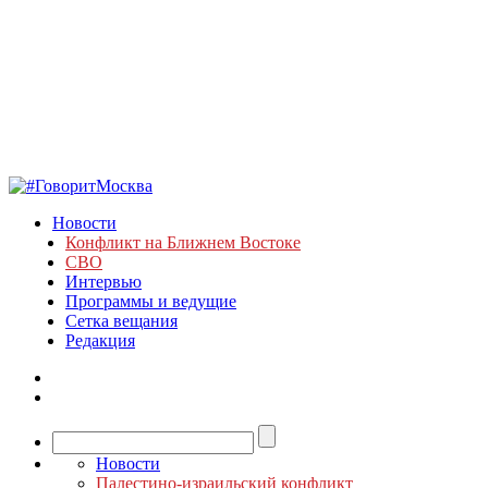
Новости
Конфликт на Ближнем Востоке
СВО
Интервью
Программы и ведущие
Сетка вещания
Редакция
Новости
Палестино-израильский конфликт