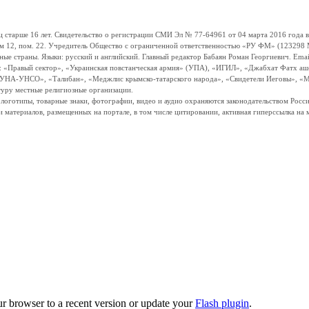
ше 16 лет. Свидетельство о регистрации СМИ Эл № 77-64961 от 04 марта 2016 года вы
ом 12, пом. 22. Учредитель Общество с ограниченной ответственностью «РУ ФМ» (123298 Мо
траны. Языки: русский и английский. Главный редактор Бабаян Роман Георгиевич. Email:
и: «Правый сектор», «Украинская повстанческая армия» (УПА), «ИГИЛ», «Джабхат Фатх а
«УНА-УНСО», «Талибан», «Меджлис крымско-татарского народа», «Свидетели Иеговы», «М
туру местные религиозные организации.
, логотипы, товарные знаки, фотографии, видео и аудио охраняются законодательством Ро
и материалов, размещенных на портале, в том числе цитировании, активная гиперссылка на 
ur browser to a recent version or update your
Flash plugin
.