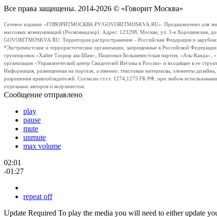
Все права защищены. 2014-2026 © «Говорит Москва»
Сетевое издание «ГОВОРИТМОСКВА.РУ/GOVORITMOSKVA.RU». Предназначено для лиц стар
массовых коммуникаций (Роскомнадзор). Адрес: 123298, Москва, ул. 3-я Хорошевская, д
GOVORITMOSKVA.RU. Территория распространения – Российская Федерация и зарубежные с
*Экстремистские и террористические организации, запрещенные в Российской Федераци
группировок «Хайят Тахрир аш-Шам», Национал-Большевистская партия, «Аль-Каида», 
организация «Управленческий центр Свидетелей Иеговы в России» и входящие в ее струк
Информация, размещенная на портале, а именно: текстовые материалы, элементы дизайна
разрешения правообладателей. Согласно ст.ст. 1274,1275 ГК РФ, при любом использовани
отдельных авторов и колумнистов.
Сообщение отправлено
play
pause
mute
unmute
max volume
02:01
-01:27
repeat off
Update Required
To play the media you will need to either update yo