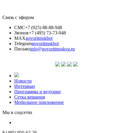
Связь с эфиром
СМС
+7 (925) 88-88-948
Звонок
+7 (495) 73-73-948
MAX
govoritmskbot
Telegram
govoritmskbot
Письмо
info@govoritmoskva.ru
Новости
Интервью
Программы и ведущие
Сетка вещания
Мобильное приложение
Мы в соцсетях
8 (495) 950-62-26