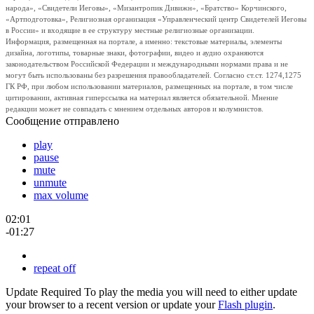
народа», «Свидетели Иеговы», «Мизантропик Дивижн», «Братство» Корчинского,
«Артподготовка», Религиозная организация «Управленческий центр Свидетелей Иеговы
в России» и входящие в ее структуру местные религиозные организации.
Информация, размещенная на портале, а именно: текстовые материалы, элементы
дизайна, логотипы, товарные знаки, фотографии, видео и аудио охраняются
законодательством Российской Федерации и международными нормами права и не
могут быть использованы без разрешения правообладателей. Согласно ст.ст. 1274,1275
ГК РФ, при любом использовании материалов, размещенных на портале, в том числе
цитировании, активная гиперссылка на материал является обязательной. Мнение
редакции может не совпадать с мнением отдельных авторов и колумнистов.
Сообщение отправлено
play
pause
mute
unmute
max volume
02:01
-01:27
repeat off
Update Required
To play the media you will need to either update
your browser to a recent version or update your
Flash plugin
.