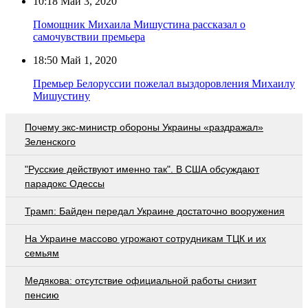
10:18
Май 3, 2020
Помощник Михаила Мишустина рассказал о
самочувствии премьера
18:50
Май 1, 2020
Премьер Белоруссии пожелал выздоровления Михаилу
Мишустину
Почему экс-министр обороны Украины «раздражал»
Зеленского
"Русские действуют именно так". В США обсуждают
парадокс Одессы
Трамп: Байден передал Украине достаточно вооружения
На Украине массово угрожают сотрудникам ТЦК и их
семьям
Медякова: отсутствие официальной работы снизит
пенсию