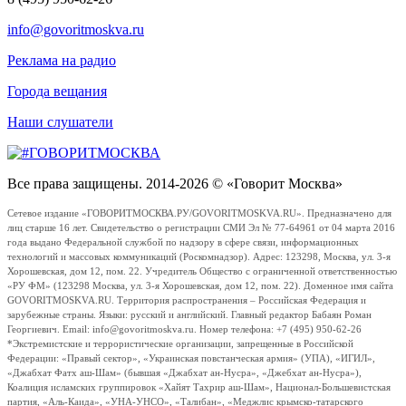
info@govoritmoskva.ru
Реклама на радио
Города вещания
Наши слушатели
Все права защищены. 2014-2026 © «Говорит Москва»
Сетевое издание «ГОВОРИТМОСКВА.РУ/GOVORITMOSKVA.RU». Предназначено для
лиц старше 16 лет. Свидетельство о регистрации СМИ Эл № 77-64961 от 04 марта 2016
года выдано Федеральной службой по надзору в сфере связи, информационных
технологий и массовых коммуникаций (Роскомнадзор). Адрес: 123298, Москва, ул. 3-я
Хорошевская, дом 12, пом. 22. Учредитель Общество с ограниченной ответственностью
«РУ ФМ» (123298 Москва, ул. 3-я Хорошевская, дом 12, пом. 22). Доменное имя сайта
GOVORITMOSKVA.RU. Территория распространения – Российская Федерация и
зарубежные страны. Языки: русский и английский. Главный редактор Бабаян Роман
Георгиевич. Email: info@govoritmoskva.ru. Номер телефона: +7 (495) 950-62-26
*Экстремистские и террористические организации, запрещенные в Российской
Федерации: «Правый сектор», «Украинская повстанческая армия» (УПА), «ИГИЛ»,
«Джабхат Фатх аш-Шам» (бывшая «Джабхат ан-Нусра», «Джебхат ан-Нусра»),
Коалиция исламских группировок «Хайят Тахрир аш-Шам», Национал-Большевистская
партия, «Аль-Каида», «УНА-УНСО», «Талибан», «Меджлис крымско-татарского