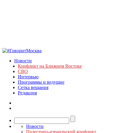
Новости
Конфликт на Ближнем Востоке
СВО
Интервью
Программы и ведущие
Сетка вещания
Редакция
Новости
Палестино-израильский конфликт