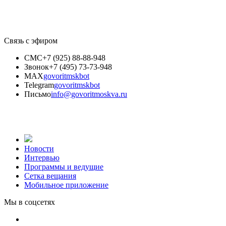
Связь с эфиром
СМС
+7 (925) 88-88-948
Звонок
+7 (495) 73-73-948
MAX
govoritmskbot
Telegram
govoritmskbot
Письмо
info@govoritmoskva.ru
Новости
Интервью
Программы и ведущие
Сетка вещания
Мобильное приложение
Мы в соцсетях