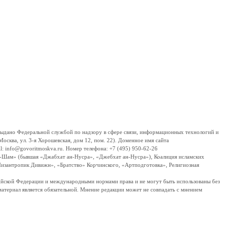
дано Федеральной службой по надзору в сфере связи, информационных технологий и
сква, ул. 3-я Хорошевская, дом 12, пом. 22). Доменное имя сайта
 info@govoritmoskva.ru. Номер телефона: +7 (495) 950-62-26
ш-Шам» (бывшая «Джабхат ан-Нусра», «Джебхат ан-Нусра»), Коалиция исламских
изантропик Дивижн», «Братство» Корчинского, «Артподготовка», Религиозная
ссийской Федерации и международными нормами права и не могут быть использованы без
материал является обязательной. Мнение редакции может не совпадать с мнением