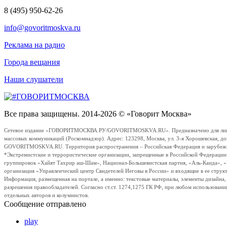
8 (495) 950-62-26
info@govoritmoskva.ru
Реклама на радио
Города вещания
Наши слушатели
Все права защищены. 2014-2026 © «Говорит Москва»
Сетевое издание «ГОВОРИТМОСКВА.РУ/GOVORITMOSKVA.RU». Предназначено для лиц стар
массовых коммуникаций (Роскомнадзор). Адрес: 123298, Москва, ул. 3-я Хорошевская, д
GOVORITMOSKVA.RU. Территория распространения – Российская Федерация и зарубежные с
*Экстремистские и террористические организации, запрещенные в Российской Федераци
группировок «Хайят Тахрир аш-Шам», Национал-Большевистская партия, «Аль-Каида», 
организация «Управленческий центр Свидетелей Иеговы в России» и входящие в ее струк
Информация, размещенная на портале, а именно: текстовые материалы, элементы дизайна
разрешения правообладателей. Согласно ст.ст. 1274,1275 ГК РФ, при любом использовани
отдельных авторов и колумнистов.
Сообщение отправлено
play