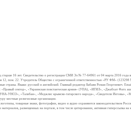
ше 16 лет. Свидетельство о регистрации СМИ Эл № 77-64961 от 04 марта 2016 года вы
ом 12, пом. 22. Учредитель Общество с ограниченной ответственностью «РУ ФМ» (123298 Мо
траны. Языки: русский и английский. Главный редактор Бабаян Роман Георгиевич. Email:
и: «Правый сектор», «Украинская повстанческая армия» (УПА), «ИГИЛ», «Джабхат Фатх а
«УНА-УНСО», «Талибан», «Меджлис крымско-татарского народа», «Свидетели Иеговы», «М
туру местные религиозные организации.
, логотипы, товарные знаки, фотографии, видео и аудио охраняются законодательством Ро
и материалов, размещенных на портале, в том числе цитировании, активная гиперссылка на 