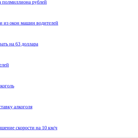
а полмиллиона рублей
и из окон машин водителей
ать на 63 доллара
елей
лкоголь
тавку алкоголя
шение скорости на 10 км/ч