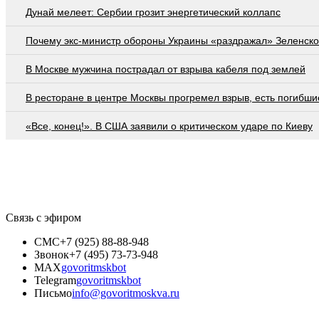
Дунай мелеет: Сербии грозит энергетический коллапс
Почему экс-министр обороны Украины «раздражал» Зеленско
В Москве мужчина пострадал от взрыва кабеля под землей
В ресторане в центре Москвы прогремел взрыв, есть погибши
«Все, конец!». В США заявили о критическом ударе по Киеву
Связь с эфиром
СМС
+7 (925) 88-88-948
Звонок
+7 (495) 73-73-948
MAX
govoritmskbot
Telegram
govoritmskbot
Письмо
info@govoritmoskva.ru