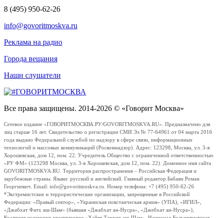
8 (495) 950-62-26
info@govoritmoskva.ru
Реклама на радио
Города вещания
Наши слушатели
Все права защищены. 2014-2026 © «Говорит Москва»
Сетевое издание «ГОВОРИТМОСКВА.РУ/GOVORITMOSKVA.RU». Предназначено для
лиц старше 16 лет. Свидетельство о регистрации СМИ Эл № 77-64961 от 04 марта 2016
года выдано Федеральной службой по надзору в сфере связи, информационных
технологий и массовых коммуникаций (Роскомнадзор). Адрес: 123298, Москва, ул. 3-я
Хорошевская, дом 12, пом. 22. Учредитель Общество с ограниченной ответственностью
«РУ ФМ» (123298 Москва, ул. 3-я Хорошевская, дом 12, пом. 22). Доменное имя сайта
GOVORITMOSKVA.RU. Территория распространения – Российская Федерация и
зарубежные страны. Языки: русский и английский. Главный редактор Бабаян Роман
Георгиевич. Email: info@govoritmoskva.ru. Номер телефона: +7 (495) 950-62-26
*Экстремистские и террористические организации, запрещенные в Российской
Федерации: «Правый сектор», «Украинская повстанческая армия» (УПА), «ИГИЛ»,
«Джабхат Фатх аш-Шам» (бывшая «Джабхат ан-Нусра», «Джебхат ан-Нусра»),
Коалиция исламских группировок «Хайят Тахрир аш-Шам», Национал-Большевистская