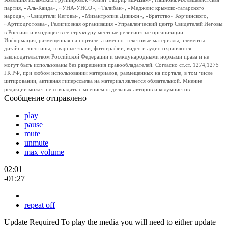
партия, «Аль-Каида», «УНА-УНСО», «Талибан», «Меджлис крымско-татарского
народа», «Свидетели Иеговы», «Мизантропик Дивижн», «Братство» Корчинского,
«Артподготовка», Религиозная организация «Управленческий центр Свидетелей Иеговы
в России» и входящие в ее структуру местные религиозные организации.
Информация, размещенная на портале, а именно: текстовые материалы, элементы
дизайна, логотипы, товарные знаки, фотографии, видео и аудио охраняются
законодательством Российской Федерации и международными нормами права и не
могут быть использованы без разрешения правообладателей. Согласно ст.ст. 1274,1275
ГК РФ, при любом использовании материалов, размещенных на портале, в том числе
цитировании, активная гиперссылка на материал является обязательной. Мнение
редакции может не совпадать с мнением отдельных авторов и колумнистов.
Сообщение отправлено
play
pause
mute
unmute
max volume
02:01
-01:27
repeat off
Update Required
To play the media you will need to either update