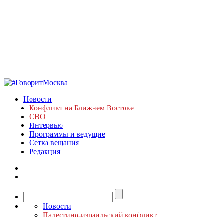
Новости
Конфликт на Ближнем Востоке
СВО
Интервью
Программы и ведущие
Сетка вещания
Редакция
Новости
Палестино-израильский конфликт