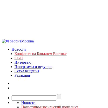
Новости
Конфликт на Ближнем Востоке
СВО
Интервью
Программы и ведущие
Сетка вещания
Редакция
Новости
Палестино-израильский конфликт