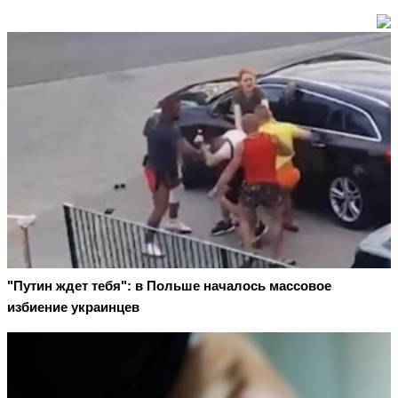
"Путин ждет тебя": в Польше началось массовое
избиение украинцев