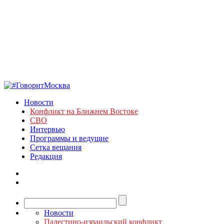
Новости
Конфликт на Ближнем Востоке
СВО
Интервью
Программы и ведущие
Сетка вещания
Редакция
Новости
Палестино-израильский конфликт