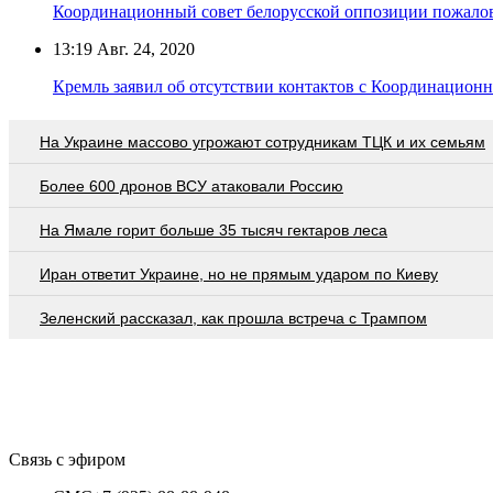
Координационный совет белорусской оппозиции пожалов
13:19
Авг. 24, 2020
Кремль заявил об отсутствии контактов с Координацион
На Украине массово угрожают сотрудникам ТЦК и их семьям
Более 600 дронов ВСУ атаковали Россию
На Ямале горит больше 35 тысяч гектаров леса
Иран ответит Украине, но не прямым ударом по Киеву
Зеленский рассказал, как прошла встреча с Трампом
Связь с эфиром