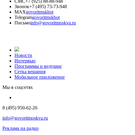
СМС
+7 (925) 88-88-948
Звонок
+7 (495) 73-73-948
MAX
govoritmskbot
Telegram
govoritmskbot
Письмо
info@govoritmoskva.ru
Новости
Интервью
Программы и ведущие
Сетка вещания
Мобильное приложение
Мы в соцсетях
8 (495) 950-62-26
info@govoritmoskva.ru
Реклама на радио