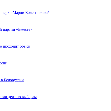
онерки Марии Колесниковой
ой партии «Вместе»
ло проходит обыск
ссии
 в Белоруссии
ении дела по выборам