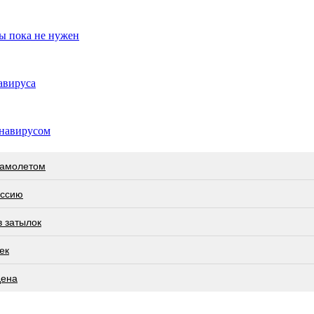
ы пока не нужен
авируса
онавирусом
самолетом
оссию
в затылок
ек
дена