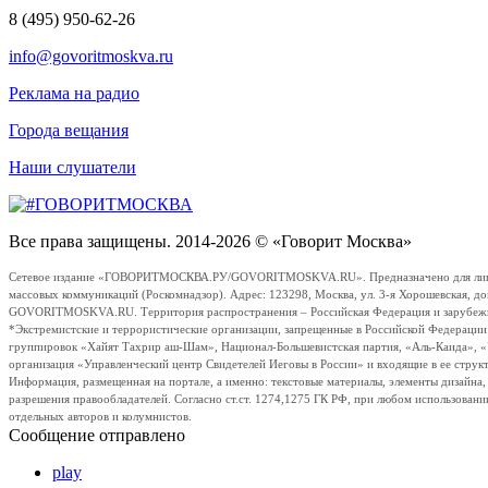
8 (495) 950-62-26
info@govoritmoskva.ru
Реклама на радио
Города вещания
Наши слушатели
Все права защищены. 2014-2026 © «Говорит Москва»
Сетевое издание «ГОВОРИТМОСКВА.РУ/GOVORITMOSKVA.RU». Предназначено для лиц стар
массовых коммуникаций (Роскомнадзор). Адрес: 123298, Москва, ул. 3-я Хорошевская, д
GOVORITMOSKVA.RU. Территория распространения – Российская Федерация и зарубежные с
*Экстремистские и террористические организации, запрещенные в Российской Федераци
группировок «Хайят Тахрир аш-Шам», Национал-Большевистская партия, «Аль-Каида», 
организация «Управленческий центр Свидетелей Иеговы в России» и входящие в ее струк
Информация, размещенная на портале, а именно: текстовые материалы, элементы дизайна
разрешения правообладателей. Согласно ст.ст. 1274,1275 ГК РФ, при любом использовани
отдельных авторов и колумнистов.
Сообщение отправлено
play