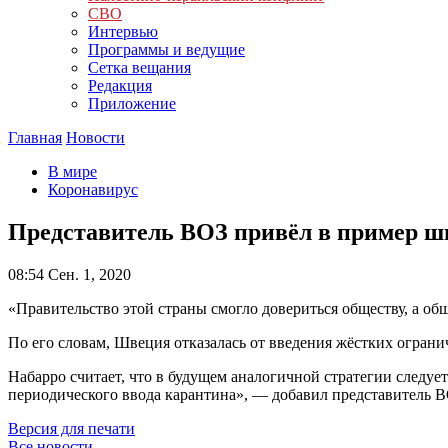
СВО
Интервью
Программы и ведущие
Сетка вещания
Редакция
Приложение
Главная
Новости
В мире
Коронавирус
Представитель ВОЗ привёл в пример ш
08:54
Сен. 1, 2020
«Правительство этой страны смогло довериться обществу, а о
По его словам, Швеция отказалась от введения жёстких ограни
Набарро считает, что в будущем аналогичной стратегии следуе
периодического ввода карантина», — добавил представитель В
Версия для печати
Все новости