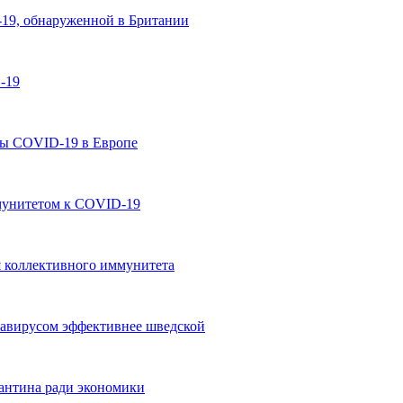
19, обнаруженной в Британии
-19
ны COVID-19 в Европе
мунитетом к COVID-19
 коллективного иммунитета
навирусом эффективнее шведской
антина ради экономики