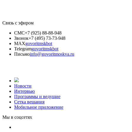
Связь с эфиром
СМС
+7 (925) 88-88-948
Звонок
+7 (495) 73-73-948
MAX
govoritmskbot
Telegram
govoritmskbot
Письмо
info@govoritmoskva.ru
Новости
Интервью
Программы и ведущие
Сетка вещания
Мобильное приложение
Мы в соцсетях