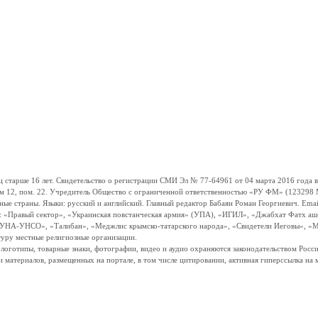
ше 16 лет. Свидетельство о регистрации СМИ Эл № 77-64961 от 04 марта 2016 года вы
ом 12, пом. 22. Учредитель Общество с ограниченной ответственностью «РУ ФМ» (123298 Мо
траны. Языки: русский и английский. Главный редактор Бабаян Роман Георгиевич. Email:
и: «Правый сектор», «Украинская повстанческая армия» (УПА), «ИГИЛ», «Джабхат Фатх а
«УНА-УНСО», «Талибан», «Меджлис крымско-татарского народа», «Свидетели Иеговы», «М
туру местные религиозные организации.
, логотипы, товарные знаки, фотографии, видео и аудио охраняются законодательством Ро
и материалов, размещенных на портале, в том числе цитировании, активная гиперссылка на 