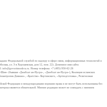
дано Федеральной службой по надзору в сфере связи, информационных технологий и
сква, ул. 3-я Хорошевская, дом 12, пом. 22). Доменное имя сайта
 info@govoritmoskva.ru. Номер телефона: +7 (495) 950-62-26
ш-Шам» (бывшая «Джабхат ан-Нусра», «Джебхат ан-Нусра»), Коалиция исламских
изантропик Дивижн», «Братство» Корчинского, «Артподготовка», Религиозная
ссийской Федерации и международными нормами права и не могут быть использованы без
материал является обязательной. Мнение редакции может не совпадать с мнением