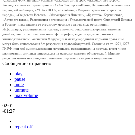
«Джабхат Фатх аш-Шам» (бывшая «Джабхат ан-Нусра», «Джебхат ан-Нусра»),
Коалиция исламских группировок «Хайят Тахрир аш-Шам», Национал-Большевистская
партия, «Аль-Каида», «УНА-УНСО», «Талибан», «Меджлис крымско-татарского
народа», «Свидетели Иеговы», «Мизантропик Дивижн», «Братство» Корчинского,
«Артподготовка», Религиозная организация «Управленческий центр Свидетелей Иеговы
в России» и входящие в ее структуру местные религиозные организации.
Информация, размещенная на портале, а именно: текстовые материалы, элементы
дизайна, логотипы, товарные знаки, фотографии, видео и аудио охраняются
законодательством Российской Федерации и международными нормами права и не
могут быть использованы без разрешения правообладателей. Согласно ст.ст. 1274,1275
ГК РФ, при любом использовании материалов, размещенных на портале, в том числе
цитировании, активная гиперссылка на материал является обязательной. Мнение
редакции может не совпадать с мнением отдельных авторов и колумнистов.
Сообщение отправлено
play
pause
mute
unmute
max volume
02:01
-01:27
repeat off