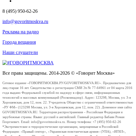
8 (495) 950-62-26
info@govoritmoskva.ru
Реклама на радио
Города вещания
Наши слушатели
Все права защищены. 2014-2026 © «Говорит Москва»
Сетевое издание «ГОВОРИТМОСКВА.РУ/GOVORITMOSKVA.RU». Предназначено для
лиц старше 16 лет. Свидетельство о регистрации СМИ Эл № 77-64961 от 04 марта 2016
года выдано Федеральной службой по надзору в сфере связи, информационных
технологий и массовых коммуникаций (Роскомнадзор). Адрес: 123298, Москва, ул. 3-я
Хорошевская, дом 12, пом. 22. Учредитель Общество с ограниченной ответственностью
«РУ ФМ» (123298 Москва, ул. 3-я Хорошевская, дом 12, пом. 22). Доменное имя сайта
GOVORITMOSKVA.RU. Территория распространения – Российская Федерация и
зарубежные страны. Языки: русский и английский. Главный редактор Бабаян Роман
Георгиевич. Email: info@govoritmoskva.ru. Номер телефона: +7 (495) 950-62-26
*Экстремистские и террористические организации, запрещенные в Российской
Федерации: «Правый сектор», «Украинская повстанческая армия» (УПА), «ИГИЛ»,