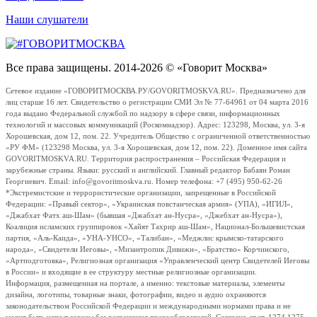
Наши слушатели
Все права защищены. 2014-2026 © «Говорит Москва»
Сетевое издание «ГОВОРИТМОСКВА.РУ/GOVORITMOSKVA.RU». Предназначено для
лиц старше 16 лет. Свидетельство о регистрации СМИ Эл № 77-64961 от 04 марта 2016
года выдано Федеральной службой по надзору в сфере связи, информационных
технологий и массовых коммуникаций (Роскомнадзор). Адрес: 123298, Москва, ул. 3-я
Хорошевская, дом 12, пом. 22. Учредитель Общество с ограниченной ответственностью
«РУ ФМ» (123298 Москва, ул. 3-я Хорошевская, дом 12, пом. 22). Доменное имя сайта
GOVORITMOSKVA.RU. Территория распространения – Российская Федерация и
зарубежные страны. Языки: русский и английский. Главный редактор Бабаян Роман
Георгиевич. Email: info@govoritmoskva.ru. Номер телефона: +7 (495) 950-62-26
*Экстремистские и террористические организации, запрещенные в Российской
Федерации: «Правый сектор», «Украинская повстанческая армия» (УПА), «ИГИЛ»,
«Джабхат Фатх аш-Шам» (бывшая «Джабхат ан-Нусра», «Джебхат ан-Нусра»),
Коалиция исламских группировок «Хайят Тахрир аш-Шам», Национал-Большевистская
партия, «Аль-Каида», «УНА-УНСО», «Талибан», «Меджлис крымско-татарского
народа», «Свидетели Иеговы», «Мизантропик Дивижн», «Братство» Корчинского,
«Артподготовка», Религиозная организация «Управленческий центр Свидетелей Иеговы
в России» и входящие в ее структуру местные религиозные организации.
Информация, размещенная на портале, а именно: текстовые материалы, элементы
дизайна, логотипы, товарные знаки, фотографии, видео и аудио охраняются
законодательством Российской Федерации и международными нормами права и не