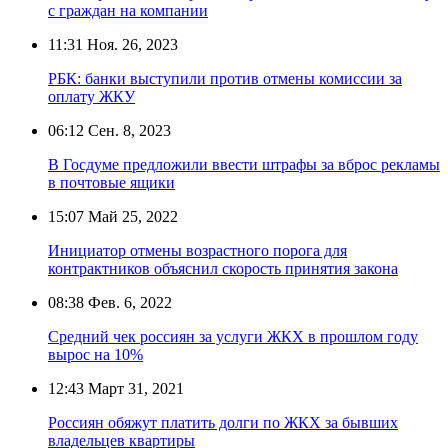
с граждан на компании
11:31
Ноя. 26, 2023
РБК: банки выступили против отмены комиссии за
оплату ЖКУ
06:12
Сен. 8, 2023
В Госдуме предложили ввести штрафы за вброс рекламы
в почтовые ящики
15:07
Май 25, 2022
Инициатор отмены возрастного порога для
контрактников объяснил скорость принятия закона
08:38
Фев. 6, 2022
Средний чек россиян за услуги ЖКХ в прошлом году
вырос на 10%
12:43
Март 31, 2021
Россиян обяжут платить долги по ЖКХ за бывших
владельцев квартиры