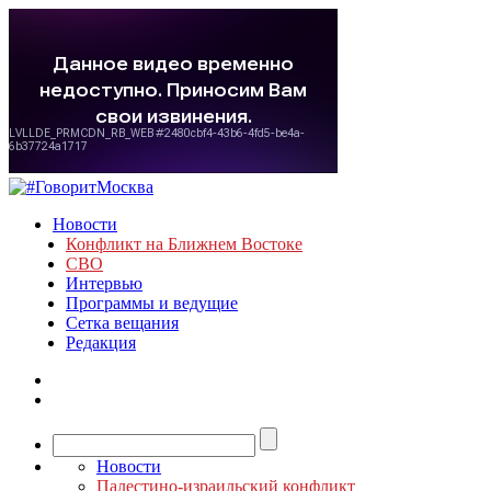
Новости
Конфликт на Ближнем Востоке
СВО
Интервью
Программы и ведущие
Сетка вещания
Редакция
Новости
Палестино-израильский конфликт