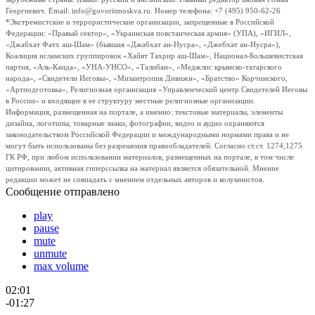
Георгиевич. Email: info@govoritmoskva.ru. Номер телефона: +7 (495) 950-62-26
*Экстремистские и террористические организации, запрещенные в Российской
Федерации: «Правый сектор», «Украинская повстанческая армия» (УПА), «ИГИЛ»,
«Джабхат Фатх аш-Шам» (бывшая «Джабхат ан-Нусра», «Джебхат ан-Нусра»),
Коалиция исламских группировок «Хайят Тахрир аш-Шам», Национал-Большевистская
партия, «Аль-Каида», «УНА-УНСО», «Талибан», «Меджлис крымско-татарского
народа», «Свидетели Иеговы», «Мизантропик Дивижн», «Братство» Корчинского,
«Артподготовка», Религиозная организация «Управленческий центр Свидетелей Иеговы
в России» и входящие в ее структуру местные религиозные организации.
Информация, размещенная на портале, а именно: текстовые материалы, элементы
дизайна, логотипы, товарные знаки, фотографии, видео и аудио охраняются
законодательством Российской Федерации и международными нормами права и не
могут быть использованы без разрешения правообладателей. Согласно ст.ст. 1274,1275
ГК РФ, при любом использовании материалов, размещенных на портале, в том числе
цитировании, активная гиперссылка на материал является обязательной. Мнение
редакции может не совпадать с мнением отдельных авторов и колумнистов.
Сообщение отправлено
play
pause
mute
unmute
max volume
02:01
-01:27