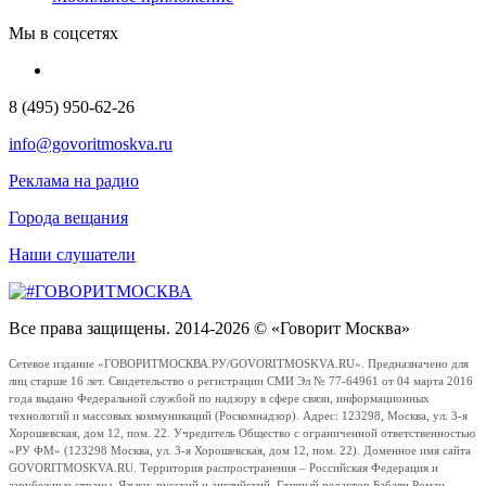
Мы в соцсетях
8 (495) 950-62-26
info@govoritmoskva.ru
Реклама на радио
Города вещания
Наши слушатели
Все права защищены. 2014-2026 © «Говорит Москва»
Сетевое издание «ГОВОРИТМОСКВА.РУ/GOVORITMOSKVA.RU». Предназначено для
лиц старше 16 лет. Свидетельство о регистрации СМИ Эл № 77-64961 от 04 марта 2016
года выдано Федеральной службой по надзору в сфере связи, информационных
технологий и массовых коммуникаций (Роскомнадзор). Адрес: 123298, Москва, ул. 3-я
Хорошевская, дом 12, пом. 22. Учредитель Общество с ограниченной ответственностью
«РУ ФМ» (123298 Москва, ул. 3-я Хорошевская, дом 12, пом. 22). Доменное имя сайта
GOVORITMOSKVA.RU. Территория распространения – Российская Федерация и
зарубежные страны. Языки: русский и английский. Главный редактор Бабаян Роман