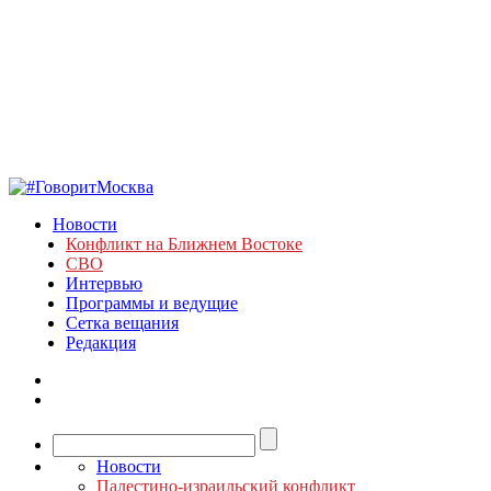
Новости
Конфликт на Ближнем Востоке
СВО
Интервью
Программы и ведущие
Сетка вещания
Редакция
Новости
Палестино-израильский конфликт