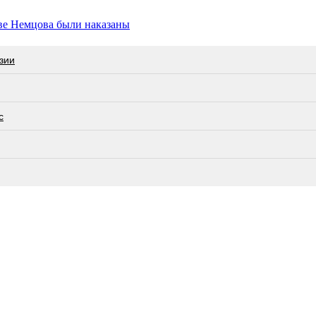
тве Немцова были наказаны
зии
с