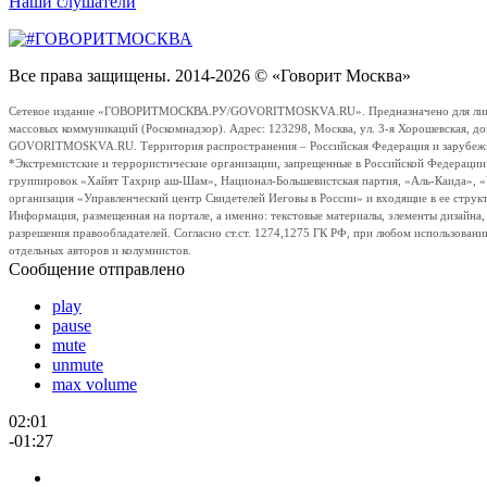
Наши слушатели
Все права защищены. 2014-2026 © «Говорит Москва»
Сетевое издание «ГОВОРИТМОСКВА.РУ/GOVORITMOSKVA.RU». Предназначено для лиц стар
массовых коммуникаций (Роскомнадзор). Адрес: 123298, Москва, ул. 3-я Хорошевская, д
GOVORITMOSKVA.RU. Территория распространения – Российская Федерация и зарубежные с
*Экстремистские и террористические организации, запрещенные в Российской Федераци
группировок «Хайят Тахрир аш-Шам», Национал-Большевистская партия, «Аль-Каида», 
организация «Управленческий центр Свидетелей Иеговы в России» и входящие в ее струк
Информация, размещенная на портале, а именно: текстовые материалы, элементы дизайна
разрешения правообладателей. Согласно ст.ст. 1274,1275 ГК РФ, при любом использовани
отдельных авторов и колумнистов.
Сообщение отправлено
play
pause
mute
unmute
max volume
02:01
-01:27