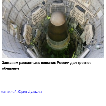
Заставим раскаяться: союзник России дал грозное
обещание
 с кончиной Юрия Лужкова