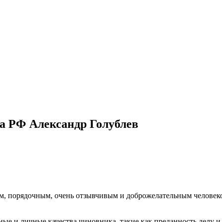
а РФ Александр Голублев
 порядочным, очень отзывчивым и доброжелательным человеком
ые и личные качества чиновника, такие как преданность делу и 