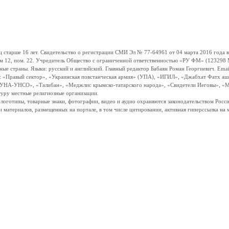
ше 16 лет. Свидетельство о регистрации СМИ Эл № 77-64961 от 04 марта 2016 года вы
ом 12, пом. 22. Учредитель Общество с ограниченной ответственностью «РУ ФМ» (123298 Мо
траны. Языки: русский и английский. Главный редактор Бабаян Роман Георгиевич. Email:
и: «Правый сектор», «Украинская повстанческая армия» (УПА), «ИГИЛ», «Джабхат Фатх а
«УНА-УНСО», «Талибан», «Меджлис крымско-татарского народа», «Свидетели Иеговы», «М
туру местные религиозные организации.
, логотипы, товарные знаки, фотографии, видео и аудио охраняются законодательством Ро
и материалов, размещенных на портале, в том числе цитировании, активная гиперссылка на 