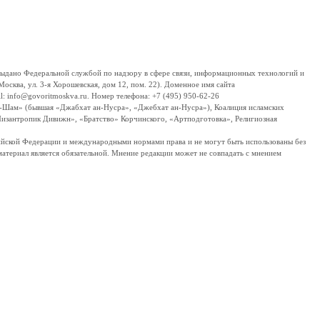
дано Федеральной службой по надзору в сфере связи, информационных технологий и
сква, ул. 3-я Хорошевская, дом 12, пом. 22). Доменное имя сайта
 info@govoritmoskva.ru. Номер телефона: +7 (495) 950-62-26
ш-Шам» (бывшая «Джабхат ан-Нусра», «Джебхат ан-Нусра»), Коалиция исламских
изантропик Дивижн», «Братство» Корчинского, «Артподготовка», Религиозная
ссийской Федерации и международными нормами права и не могут быть использованы без
материал является обязательной. Мнение редакции может не совпадать с мнением