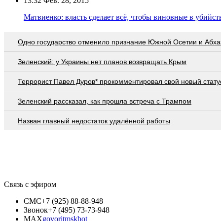
13:32
Фев. 28, 2015
Матвиенко: власть сделает всё, чтобы виновные в убийс
Одно государство отменило признание Южной Осетии и Абха
Зеленский: у Украины нет планов возвращать Крым
Террорист Павел Дуров* прокомментировал свой новый стату
Зеленский рассказал, как прошла встреча с Трампом
Назван главный недостаток удалённой работы
Связь с эфиром
СМС
+7 (925) 88-88-948
Звонок
+7 (495) 73-73-948
MAX
govoritmskbot