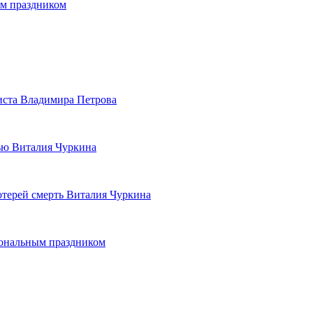
ым праздником
еиста Владимира Петрова
тью Виталия Чуркина
терей смерть Виталия Чуркина
иональным праздником