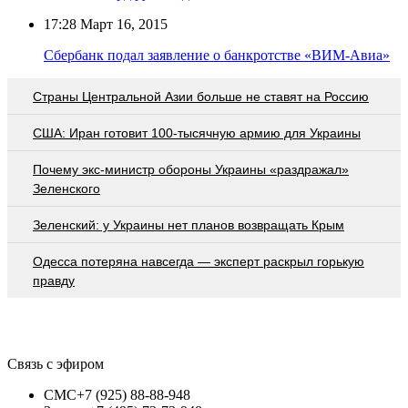
17:28
Март 16, 2015
Сбербанк подал заявление о банкротстве «ВИМ-Авиа»
Страны Центральной Азии больше не ставят на Россию
США: Иран готовит 100-тысячную армию для Украины
Почему экс-министр обороны Украины «раздражал»
Зеленского
Зеленский: у Украины нет планов возвращать Крым
Oдecca пoтeрянa нaвceгдa — экcпeрт рacкрыл гoрькую
прaвду
Связь с эфиром
СМС
+7 (925) 88-88-948