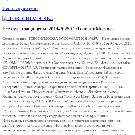
Наши слушатели
Все права защищены. 2014-2026 © «Говорит Москва»
Сетевое издание «ГОВОРИТМОСКВА.РУ/GOVORITMOSKVA.RU». Предназначено для
лиц старше 16 лет. Свидетельство о регистрации СМИ Эл № 77-64961 от 04 марта 2016
года выдано Федеральной службой по надзору в сфере связи, информационных
технологий и массовых коммуникаций (Роскомнадзор). Адрес: 123298, Москва, ул. 3-я
Хорошевская, дом 12, пом. 22. Учредитель Общество с ограниченной ответственностью
«РУ ФМ» (123298 Москва, ул. 3-я Хорошевская, дом 12, пом. 22). Доменное имя сайта
GOVORITMOSKVA.RU. Территория распространения – Российская Федерация и
зарубежные страны. Языки: русский и английский. Главный редактор Бабаян Роман
Георгиевич. Email: info@govoritmoskva.ru. Номер телефона: +7 (495) 950-62-26
*Экстремистские и террористические организации, запрещенные в Российской
Федерации: «Правый сектор», «Украинская повстанческая армия» (УПА), «ИГИЛ»,
«Джабхат Фатх аш-Шам» (бывшая «Джабхат ан-Нусра», «Джебхат ан-Нусра»),
Коалиция исламских группировок «Хайят Тахрир аш-Шам», Национал-Большевистская
партия, «Аль-Каида», «УНА-УНСО», «Талибан», «Меджлис крымско-татарского
народа», «Свидетели Иеговы», «Мизантропик Дивижн», «Братство» Корчинского,
«Артподготовка», Религиозная организация «Управленческий центр Свидетелей Иеговы
в России» и входящие в ее структуру местные религиозные организации.
Информация, размещенная на портале, а именно: текстовые материалы, элементы
дизайна, логотипы, товарные знаки, фотографии, видео и аудио охраняются
законодательством Российской Федерации и международными нормами права и не