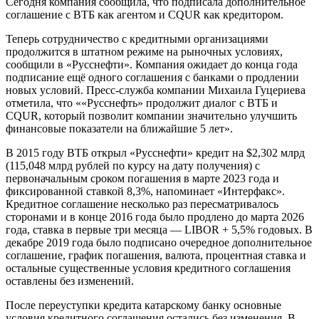
Сегодня компания сообщила, что подписала дополнительное
соглашение с ВТБ как агентом и CQUR как кредитором.
Теперь сотрудничество с кредитными организациями
продолжится в штатном режиме на рыночных условиях,
сообщили в «Русснефти». Компания ожидает до конца года
подписание ещё одного соглашения с банками о продлении
новых условий. Пресс-служба компании Михаила Гуцериева
отметила, что ««Русснефть» продолжит диалог с ВТБ и
CQUR, который позволит компании значительно улучшить
финансовые показатели на ближайшие 5 лет».
В 2015 году ВТБ открыл «Русснефти» кредит на $2,302 млрд
(115,048 млрд рублей по курсу на дату получения) с
первоначальным сроком погашения в марте 2023 года и
фиксированной ставкой 8,3%, напоминает «Интерфакс».
Кредитное соглашение несколько раз пересматривалось
сторонами и в конце 2016 года было продлено до марта 2026
года, ставка в первые три месяца — LIBOR + 5,5% годовых. В
декабре 2019 года было подписано очередное дополнительное
соглашение, график погашения, валюта, процентная ставка и
остальные существенные условия кредитного соглашения
оставлены без изменений.
После переуступки кредита катарскому банку основные
условия кредитного соглашения остались без изменения. В