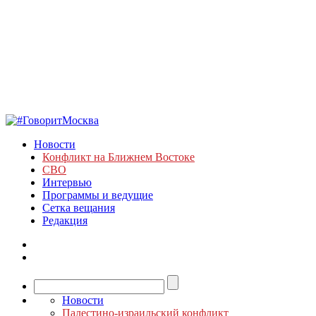
Новости
Конфликт на Ближнем Востоке
СВО
Интервью
Программы и ведущие
Сетка вещания
Редакция
Новости
Палестино-израильский конфликт