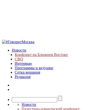
Новости
Конфликт на Ближнем Востоке
СВО
Интервью
Программы и ведущие
Сетка вещания
Редакция
Новости
Палестино-израильский конфликт