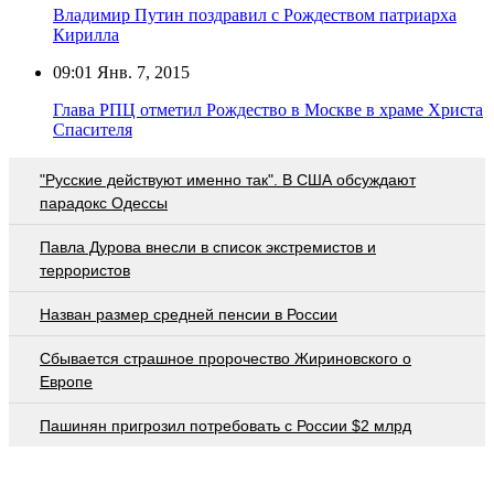
Владимир Путин поздравил с Рождеством патриарха
Кирилла
09:01
Янв. 7, 2015
Глава РПЦ отметил Рождество в Москве в храме Христа
Спасителя
"Русские действуют именно так". В США обсуждают
парадокс Одессы
Павла Дурова внесли в список экстремистов и
террористов
Назван размер средней пенсии в России
Сбывается страшное пророчество Жириновского о
Европе
Пашинян пригрозил потребовать c России $2 млрд