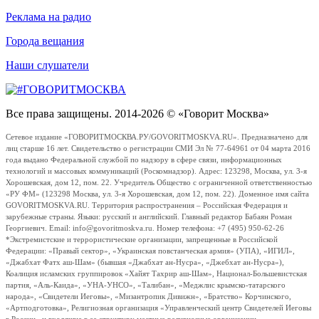
Реклама на радио
Города вещания
Наши слушатели
Все права защищены. 2014-2026 © «Говорит Москва»
Сетевое издание «ГОВОРИТМОСКВА.РУ/GOVORITMOSKVA.RU». Предназначено для
лиц старше 16 лет. Свидетельство о регистрации СМИ Эл № 77-64961 от 04 марта 2016
года выдано Федеральной службой по надзору в сфере связи, информационных
технологий и массовых коммуникаций (Роскомнадзор). Адрес: 123298, Москва, ул. 3-я
Хорошевская, дом 12, пом. 22. Учредитель Общество с ограниченной ответственностью
«РУ ФМ» (123298 Москва, ул. 3-я Хорошевская, дом 12, пом. 22). Доменное имя сайта
GOVORITMOSKVA.RU. Территория распространения – Российская Федерация и
зарубежные страны. Языки: русский и английский. Главный редактор Бабаян Роман
Георгиевич. Email: info@govoritmoskva.ru. Номер телефона: +7 (495) 950-62-26
*Экстремистские и террористические организации, запрещенные в Российской
Федерации: «Правый сектор», «Украинская повстанческая армия» (УПА), «ИГИЛ»,
«Джабхат Фатх аш-Шам» (бывшая «Джабхат ан-Нусра», «Джебхат ан-Нусра»),
Коалиция исламских группировок «Хайят Тахрир аш-Шам», Национал-Большевистская
партия, «Аль-Каида», «УНА-УНСО», «Талибан», «Меджлис крымско-татарского
народа», «Свидетели Иеговы», «Мизантропик Дивижн», «Братство» Корчинского,
«Артподготовка», Религиозная организация «Управленческий центр Свидетелей Иеговы