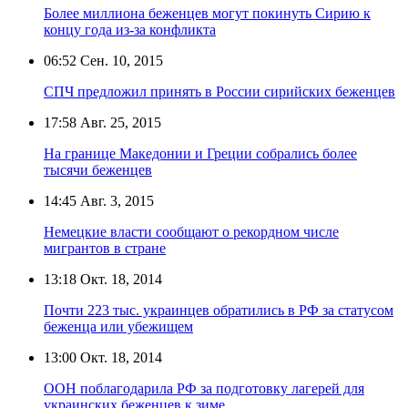
Более миллиона беженцев могут покинуть Сирию к
концу года из-за конфликта
06:52
Сен. 10, 2015
СПЧ предложил принять в России сирийских беженцев
17:58
Авг. 25, 2015
На границе Македонии и Греции собрались более
тысячи беженцев
14:45
Авг. 3, 2015
Немецкие власти сообщают о рекордном числе
мигрантов в стране
13:18
Окт. 18, 2014
Почти 223 тыс. украинцев обратились в РФ за статусом
беженца или убежищем
13:00
Окт. 18, 2014
ООН поблагодарила РФ за подготовку лагерей для
украинских беженцев к зиме