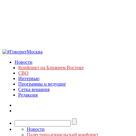
Новости
Конфликт на Ближнем Востоке
СВО
Интервью
Программы и ведущие
Сетка вещания
Редакция
Новости
Палестино-израильский конфликт