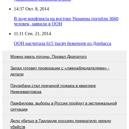
14:37
Окт. 8, 2014
В ходе конфликта на востоке Украины погибли 3660
человек, заявили в ООН
11:11
Сен. 21, 2014
ООН насчитала 615 тысяч беженцев из Донбасса
Можно рвать погоны. Провал Драпатого
Запад готовит провокации с «лженаблюдателями» -
детали
Пауэрбанк стал причиной пожара в квартире
Нижневартовска
Памфилова: выборы в России пройдут в экстремальной
ситуации
Дело убитых в Таиланде россиян прекратило череду
убийств