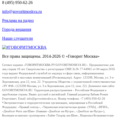
8 (495) 950-62-26
info@govoritmoskva.ru
Реклама на радио
Города вещания
Наши слушатели
Все права защищены. 2014-2026 © «Говорит Москва»
Сетевое издание «ГОВОРИТМОСКВА.РУ/GOVORITMOSKVA.RU». Предназначено для
лиц старше 16 лет. Свидетельство о регистрации СМИ Эл № 77-64961 от 04 марта 2016
года выдано Федеральной службой по надзору в сфере связи, информационных
технологий и массовых коммуникаций (Роскомнадзор). Адрес: 123298, Москва, ул. 3-я
Хорошевская, дом 12, пом. 22. Учредитель Общество с ограниченной ответственностью
«РУ ФМ» (123298 Москва, ул. 3-я Хорошевская, дом 12, пом. 22). Доменное имя сайта
GOVORITMOSKVA.RU. Территория распространения – Российская Федерация и
зарубежные страны. Языки: русский и английский. Главный редактор Бабаян Роман
Георгиевич. Email: info@govoritmoskva.ru. Номер телефона: +7 (495) 950-62-26
*Экстремистские и террористические организации, запрещенные в Российской
Федерации: «Правый сектор», «Украинская повстанческая армия» (УПА), «ИГИЛ»,
«Джабхат Фатх аш-Шам» (бывшая «Джабхат ан-Нусра», «Джебхат ан-Нусра»),
Коалиция исламских группировок «Хайят Тахрир аш-Шам», Национал-Большевистская