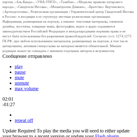
партия, «Аль-Каида», «УНА-УНСО», «Талибан», «Меджлис крымско-татарского
народа», «Свидетели Иеговы», «Мизантропик Дивижн», «Братство» Корчинского,
«Артподготовка», Религиозная организация «Управленческий центр Свидетелей Иеговы
в России» и входящие в ее структуру местные религиозные организации.
Информация, размещенная на портале, а именно: текстовые материалы, элементы
дизайна, логотипы, товарные знаки, фотографии, видео и аудио охраняются
законодательством Российской Федерации и международными нормами права и не
могут быть использованы без разрешения правообладателей. Согласно ст.ст. 1274,1275
ГК РФ, при любом использовании материалов, размещенных на портале, в том числе
цитировании, активная гиперссылка на материал является обязательной. Мнение
редакции может не совпадать с мнением отдельных авторов и колумнистов.
Сообщение отправлено
play
pause
mute
unmute
max volume
02:01
-01:27
repeat off
Update Required
To play the media you will need to either update
your browser to a recent version or update your
Flash plugin
.