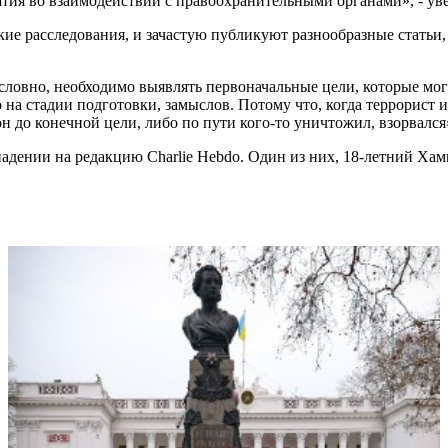
тия во взаимодействии с правоохранительными органами», - ув
кие расследования, и зачастую публикуют разнообразные статьи,
условно, необходимо выявлять первоначальные цели, которые м
а стадии подготовки, замыслов. Потому что, когда террорист и
он до конечной цели, либо по пути кого-то уничтожил, взорвался
адении на редакцию Charlie Hebdo. Один из них, 18-летний Хам