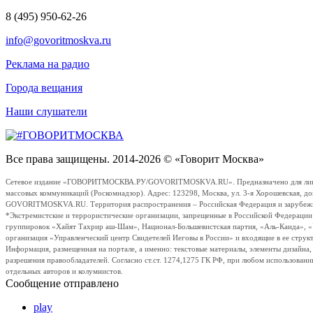
8 (495) 950-62-26
info@govoritmoskva.ru
Реклама на радио
Города вещания
Наши слушатели
Все права защищены. 2014-2026 © «Говорит Москва»
Сетевое издание «ГОВОРИТМОСКВА.РУ/GOVORITMOSKVA.RU». Предназначено для лиц стар
массовых коммуникаций (Роскомнадзор). Адрес: 123298, Москва, ул. 3-я Хорошевская, д
GOVORITMOSKVA.RU. Территория распространения – Российская Федерация и зарубежные с
*Экстремистские и террористические организации, запрещенные в Российской Федераци
группировок «Хайят Тахрир аш-Шам», Национал-Большевистская партия, «Аль-Каида», 
организация «Управленческий центр Свидетелей Иеговы в России» и входящие в ее струк
Информация, размещенная на портале, а именно: текстовые материалы, элементы дизайна
разрешения правообладателей. Согласно ст.ст. 1274,1275 ГК РФ, при любом использовани
отдельных авторов и колумнистов.
Сообщение отправлено
play