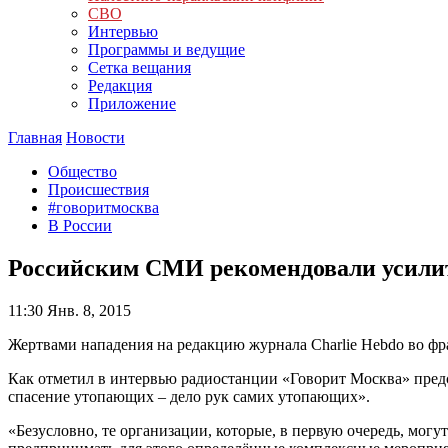
СВО
Интервью
Программы и ведущие
Сетка вещания
Редакция
Приложение
Главная
Новости
Общество
Происшествия
#говоритмосква
В России
Российским СМИ рекомендовали усилит
11:30
Янв. 8, 2015
Жертвами нападения на редакцию журнала Charlie Hebdo во фра
Как отметил в интервью радиостанции «Говорит Москва» пред
спасение утопающих – дело рук самих утопающих».
«Безусловно, те организации, которые, в первую очередь, могу