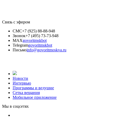
Связь с эфиром
СМС
+7 (925) 88-88-948
Звонок
+7 (495) 73-73-948
MAX
govoritmskbot
Telegram
govoritmskbot
Письмо
info@govoritmoskva.ru
Новости
Интервью
Программы и ведущие
Сетка вещания
Мобильное приложение
Мы в соцсетях