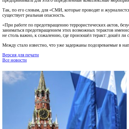
предпринимать для этого определённые комплексные мероприя
Так, по его словам, для «СМИ, которые проводят и журналистс
существует реальная опасность.
«При работе по предотвращению террористических актов, без
заниматься предотвращением этих возможных терактов именно н
не столь важно, к сожалению, где произошёл теракт: дошёл ли 
Между стало известно, что уже задержаны подозреваемые в нап
Версия для печати
Все новости