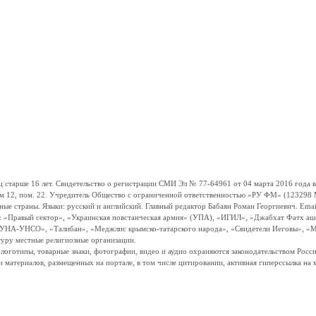
ше 16 лет. Свидетельство о регистрации СМИ Эл № 77-64961 от 04 марта 2016 года вы
ом 12, пом. 22. Учредитель Общество с ограниченной ответственностью «РУ ФМ» (123298 Мо
траны. Языки: русский и английский. Главный редактор Бабаян Роман Георгиевич. Email:
и: «Правый сектор», «Украинская повстанческая армия» (УПА), «ИГИЛ», «Джабхат Фатх а
«УНА-УНСО», «Талибан», «Меджлис крымско-татарского народа», «Свидетели Иеговы», «М
туру местные религиозные организации.
, логотипы, товарные знаки, фотографии, видео и аудио охраняются законодательством Ро
и материалов, размещенных на портале, в том числе цитировании, активная гиперссылка на 