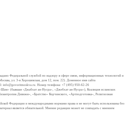
дано Федеральной службой по надзору в сфере связи, информационных технологий и
сква, ул. 3-я Хорошевская, дом 12, пом. 22). Доменное имя сайта
 info@govoritmoskva.ru. Номер телефона: +7 (495) 950-62-26
ш-Шам» (бывшая «Джабхат ан-Нусра», «Джебхат ан-Нусра»), Коалиция исламских
изантропик Дивижн», «Братство» Корчинского, «Артподготовка», Религиозная
ссийской Федерации и международными нормами права и не могут быть использованы без
материал является обязательной. Мнение редакции может не совпадать с мнением