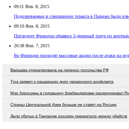
09:11
Янв. 8, 2015
Подозреваемые в совершении теракта в Париже были из
09:10
Янв. 8, 2015
Президент Франции объявил 3-дневный траур по жертвам
20:38
Янв. 7, 2015
Во Франции проходят массовые акции после атаки на ред
Варшава отреагировала на перенос посольства РФ
Туск заявил о решающих днях украинского конфликта
Мэр Хиросимы в годовщину бомбардировки раскритиковал Р
Страны Центральной Азии больше не ставят на Россию
Дело убитых в Таиланде россиян прекратило череду убийств