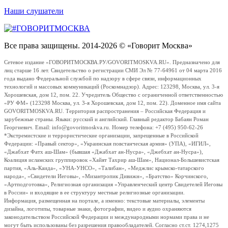
Наши слушатели
Все права защищены. 2014-2026 © «Говорит Москва»
Сетевое издание «ГОВОРИТМОСКВА.РУ/GOVORITMOSKVA.RU». Предназначено для
лиц старше 16 лет. Свидетельство о регистрации СМИ Эл № 77-64961 от 04 марта 2016
года выдано Федеральной службой по надзору в сфере связи, информационных
технологий и массовых коммуникаций (Роскомнадзор). Адрес: 123298, Москва, ул. 3-я
Хорошевская, дом 12, пом. 22. Учредитель Общество с ограниченной ответственностью
«РУ ФМ» (123298 Москва, ул. 3-я Хорошевская, дом 12, пом. 22). Доменное имя сайта
GOVORITMOSKVA.RU. Территория распространения – Российская Федерация и
зарубежные страны. Языки: русский и английский. Главный редактор Бабаян Роман
Георгиевич. Email: info@govoritmoskva.ru. Номер телефона: +7 (495) 950-62-26
*Экстремистские и террористические организации, запрещенные в Российской
Федерации: «Правый сектор», «Украинская повстанческая армия» (УПА), «ИГИЛ»,
«Джабхат Фатх аш-Шам» (бывшая «Джабхат ан-Нусра», «Джебхат ан-Нусра»),
Коалиция исламских группировок «Хайят Тахрир аш-Шам», Национал-Большевистская
партия, «Аль-Каида», «УНА-УНСО», «Талибан», «Меджлис крымско-татарского
народа», «Свидетели Иеговы», «Мизантропик Дивижн», «Братство» Корчинского,
«Артподготовка», Религиозная организация «Управленческий центр Свидетелей Иеговы
в России» и входящие в ее структуру местные религиозные организации.
Информация, размещенная на портале, а именно: текстовые материалы, элементы
дизайна, логотипы, товарные знаки, фотографии, видео и аудио охраняются
законодательством Российской Федерации и международными нормами права и не
могут быть использованы без разрешения правообладателей. Согласно ст.ст. 1274,1275