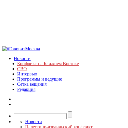
Новости
Конфликт на Ближнем Востоке
СВО
Интервью
Программы и ведущие
Сетка вещания
Редакция
Новости
Палестино-израильский конфликт