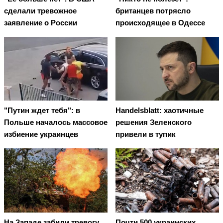
сделали тревожное
британцев потрясло
заявление о России
происходящее в Одессе
"Путин ждет тебя": в
Handelsblatt: хаотичные
Польше началось массовое
решения Зеленского
избиение украинцев
привели в тупик
На Западе забили тревогу
Почти 500 украинских