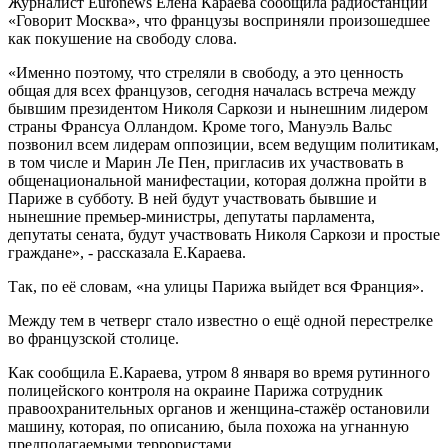
Журналист Euronews Елена Караева сообщила
радиостанции
«Говорит Москва»
, что французы восприняли произошедшее
как покушение на свободу слова.
«Именно поэтому, что стреляли в свободу, а это ценность
общая для всех французов, сегодня началась встреча между
бывшим президентом Николя Саркози и нынешним лидером
страны Франсуа Олландом. Кроме того, Мануэль Вальс
позвонил всем лидерам оппозиции, всем ведущим политикам,
в том числе и Марин Ле Пен, пригласив их участвовать в
общенациональной манифестации, которая должна пройти в
Париже в субботу. В ней будут участвовать бывшие и
нынешние премьер-министры, депутаты парламента,
депутаты сената, будут участвовать Николя Саркози и простые
граждане», - рассказала Е.Караева.
Так, по её словам, «на улицы Парижа выйдет вся Франция».
Между тем в четверг стало известно о ещё одной перестрелке
во французской столице.
Как сообщила Е.Караева, утром 8 января во время рутинного
полицейского контроля на окраине Парижа сотрудник
правоохранительных органов и женщина-стажёр остановили
машину, которая, по описанию, была похожа на угнанную
предполагаемыми террористами.