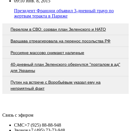
09:10
Янв. 8, 2015
Президент Франции объявил 3-дневный траур по
жертвам теракта в Париже
Перелом в СВО: сорван план Зеленского и НАТО
Варшава отреагировала на перенос посольства РФ
Россияне массово снимают наличные
40-дневный план Зеленского обернулся "порталом в ад"
для Украины
Путин на встрече с Воробьёвым указал ему на
неприятный факт
Связь с эфиром
СМС
+7 (925) 88-88-948
Звонок
+7 (495) 73-73-948