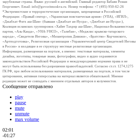
зарубежные страны. Языки: русский и английский. Главный редактор Бабаян Роман
Георгиевич. Email: info@govoritmoskva.ru. Номер телефона: +7 (495) 950-62-26
*Экстремистские и террористические организации, запрещенные в Российской
Федерации: «Правый сектор», «Украинская повстанческая армия» (УПА), «ИГИЛ»,
«Джабхат Фатх аш-Шам» (бывшая «Джабхат ан-Нусра», «Джебхат ан-Нусра»),
Коалиция исламских группировок «Хайят Тахрир аш-Шам», Национал-Большевистская
партия, «Аль-Каида», «УНА-УНСО», «Талибан», «Меджлис крымско-татарского
народа», «Свидетели Иеговы», «Мизантропик Дивижн», «Братство» Корчинского,
«Артподготовка», Религиозная организация «Управленческий центр Свидетелей Иеговы
в России» и входящие в ее структуру местные религиозные организации.
Информация, размещенная на портале, а именно: текстовые материалы, элементы
дизайна, логотипы, товарные знаки, фотографии, видео и аудио охраняются
законодательством Российской Федерации и международными нормами права и не
могут быть использованы без разрешения правообладателей. Согласно ст.ст. 1274,1275
ГК РФ, при любом использовании материалов, размещенных на портале, в том числе
цитировании, активная гиперссылка на материал является обязательной. Мнение
редакции может не совпадать с мнением отдельных авторов и колумнистов.
Сообщение отправлено
play
pause
mute
unmute
max volume
02:01
-01:27