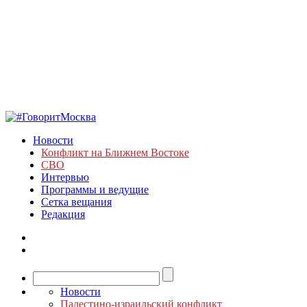
Новости
Конфликт на Ближнем Востоке
СВО
Интервью
Программы и ведущие
Сетка вещания
Редакция
Новости
Палестино-израильский конфликт