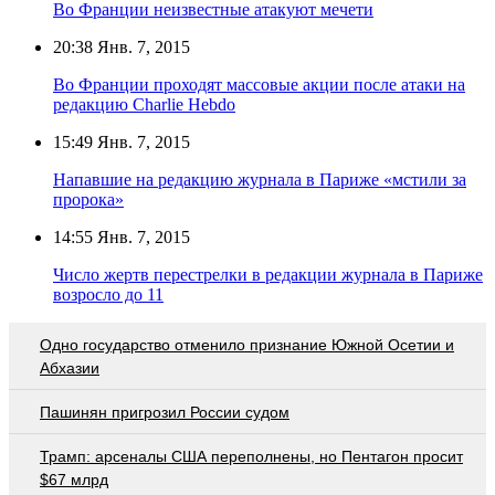
Во Франции неизвестные атакуют мечети
20:38
Янв. 7, 2015
Во Франции проходят массовые акции после атаки на
редакцию Charlie Hebdo
15:49
Янв. 7, 2015
Напавшие на редакцию журнала в Париже «мстили за
пророка»
14:55
Янв. 7, 2015
Число жертв перестрелки в редакции журнала в Париже
возросло до 11
Одно государство отменило признание Южной Осетии и
Абхазии
Пашинян пригрозил России судом
Трамп: арсеналы США переполнены, но Пентагон просит
$67 млрд