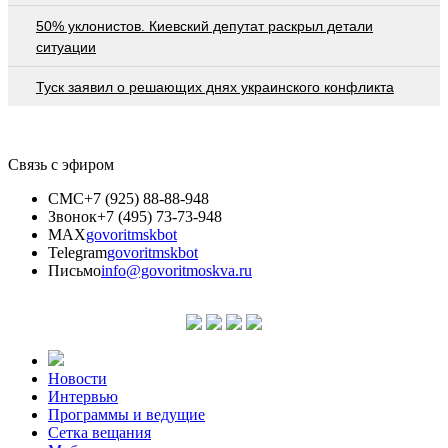
50% уклонистов. Киевский депутат раскрыл детали
ситуации
Туск заявил о решающих днях украинского конфликта
Связь с эфиром
СМС
+7 (925) 88-88-948
Звонок
+7 (495) 73-73-948
MAX
govoritmskbot
Telegram
govoritmskbot
Письмо
info@govoritmoskva.ru
Новости
Интервью
Программы и ведущие
Сетка вещания