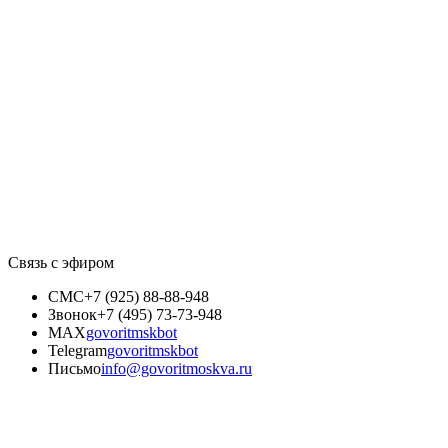
Связь с эфиром
СМС
+7 (925) 88-88-948
Звонок
+7 (495) 73-73-948
MAX
govoritmskbot
Telegram
govoritmskbot
Письмо
info@govoritmoskva.ru