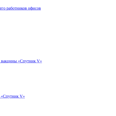
его работников офисов
ий вакцины «Спутник V»
ы «Спутник V»