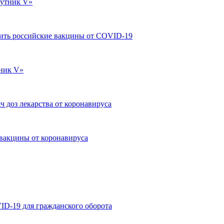
путник V»
пить российские вакцины от COVID-19
ник V»
ч доз лекарства от коронавируса
вакцины от коронавируса
ID-19 для гражданского оборота