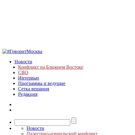
Новости
Конфликт на Ближнем Востоке
СВО
Интервью
Программы и ведущие
Сетка вещания
Редакция
Новости
Палестино-израильский конфликт