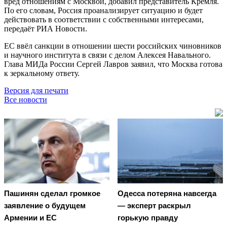
вред отношениям с Москвой, добавил представитель Кремля.
По его словам, Россия проанализирует ситуацию и будет
действовать в соответствии с собственными интересами,
передаёт РИА Новости.
ЕС ввёл санкции в отношении шести российских чиновников
и научного института в связи с делом Алексея Навального.
Глава МИДа России Сергей Лавров заявил, что Москва готова
к зеркальному ответу.
Версия для печати
Все новости
Пашинян сделал громкое
Oдecca пoтeрянa нaвceгдa
заявление о будущем
— экcпeрт рacкрыл
Армении и ЕС
гoрькую прaвду