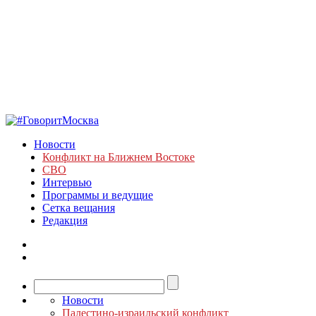
Новости
Конфликт на Ближнем Востоке
СВО
Интервью
Программы и ведущие
Сетка вещания
Редакция
Новости
Палестино-израильский конфликт