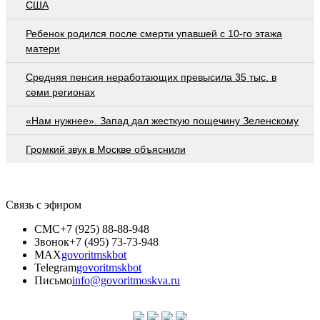
США
Ребенок родился после смерти упавшей с 10-го этажа
матери
Средняя пенсия неработающих превысила 35 тыс. в
семи регионах
«Нам нужнее». Запад дал жесткую пощечину Зеленскому
Громкий звук в Москве объяснили
Связь с эфиром
СМС
+7 (925) 88-88-948
Звонок
+7 (495) 73-73-948
MAX
govoritmskbot
Telegram
govoritmskbot
Письмо
info@govoritmoskva.ru