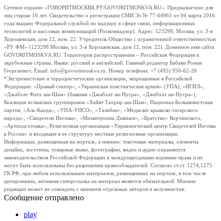
Сетевое издание «ГОВОРИТМОСКВА.РУ/GOVORITMOSKVA.RU». Предназначено для
лиц старше 16 лет. Свидетельство о регистрации СМИ Эл № 77-64961 от 04 марта 2016
года выдано Федеральной службой по надзору в сфере связи, информационных
технологий и массовых коммуникаций (Роскомнадзор). Адрес: 123298, Москва, ул. 3-я
Хорошевская, дом 12, пом. 22. Учредитель Общество с ограниченной ответственностью
«РУ ФМ» (123298 Москва, ул. 3-я Хорошевская, дом 12, пом. 22). Доменное имя сайта
GOVORITMOSKVA.RU. Территория распространения – Российская Федерация и
зарубежные страны. Языки: русский и английский. Главный редактор Бабаян Роман
Георгиевич. Email: info@govoritmoskva.ru. Номер телефона: +7 (495) 950-62-26
*Экстремистские и террористические организации, запрещенные в Российской
Федерации: «Правый сектор», «Украинская повстанческая армия» (УПА), «ИГИЛ»,
«Джабхат Фатх аш-Шам» (бывшая «Джабхат ан-Нусра», «Джебхат ан-Нусра»),
Коалиция исламских группировок «Хайят Тахрир аш-Шам», Национал-Большевистская
партия, «Аль-Каида», «УНА-УНСО», «Талибан», «Меджлис крымско-татарского
народа», «Свидетели Иеговы», «Мизантропик Дивижн», «Братство» Корчинского,
«Артподготовка», Религиозная организация «Управленческий центр Свидетелей Иеговы
в России» и входящие в ее структуру местные религиозные организации.
Информация, размещенная на портале, а именно: текстовые материалы, элементы
дизайна, логотипы, товарные знаки, фотографии, видео и аудио охраняются
законодательством Российской Федерации и международными нормами права и не
могут быть использованы без разрешения правообладателей. Согласно ст.ст. 1274,1275
ГК РФ, при любом использовании материалов, размещенных на портале, в том числе
цитировании, активная гиперссылка на материал является обязательной. Мнение
редакции может не совпадать с мнением отдельных авторов и колумнистов.
Сообщение отправлено
play