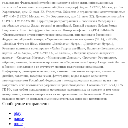
года выдано Федеральной службой по надзору в сфере связи, информационных
технологий и массовых коммуникаций (Роскомнадзор). Адрес: 123298, Москва, ул. 3-я
Хорошевская, дом 12, пом. 22. Учредитель Общество с ограниченной ответственностью
«РУ ФМ» (123298 Москва, ул. 3-я Хорошевская, дом 12, пом. 22). Доменное имя сайта
GOVORITMOSKVA.RU. Территория распространения – Российская Федерация и
зарубежные страны. Языки: русский и английский. Главный редактор Бабаян Роман
Георгиевич. Email: info@govoritmoskva.ru. Номер телефона: +7 (495) 950-62-26
*Экстремистские и террористические организации, запрещенные в Российской
Федерации: «Правый сектор», «Украинская повстанческая армия» (УПА), «ИГИЛ»,
«Джабхат Фатх аш-Шам» (бывшая «Джабхат ан-Нусра», «Джебхат ан-Нусра»),
Коалиция исламских группировок «Хайят Тахрир аш-Шам», Национал-Большевистская
партия, «Аль-Каида», «УНА-УНСО», «Талибан», «Меджлис крымско-татарского
народа», «Свидетели Иеговы», «Мизантропик Дивижн», «Братство» Корчинского,
«Артподготовка», Религиозная организация «Управленческий центр Свидетелей Иеговы
в России» и входящие в ее структуру местные религиозные организации.
Информация, размещенная на портале, а именно: текстовые материалы, элементы
дизайна, логотипы, товарные знаки, фотографии, видео и аудио охраняются
законодательством Российской Федерации и международными нормами права и не
могут быть использованы без разрешения правообладателей. Согласно ст.ст. 1274,1275
ГК РФ, при любом использовании материалов, размещенных на портале, в том числе
цитировании, активная гиперссылка на материал является обязательной. Мнение
редакции может не совпадать с мнением отдельных авторов и колумнистов.
Сообщение отправлено
play
pause
mute