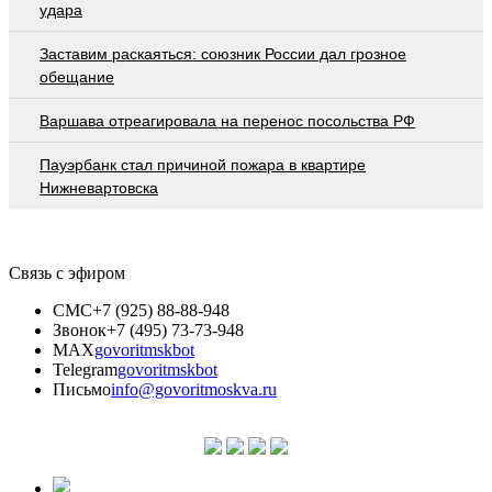
удара
Заставим раскаяться: союзник России дал грозное
обещание
Варшава отреагировала на перенос посольства РФ
Пауэрбанк стал причиной пожара в квартире
Нижневартовска
Связь с эфиром
СМС
+7 (925) 88-88-948
Звонок
+7 (495) 73-73-948
MAX
govoritmskbot
Telegram
govoritmskbot
Письмо
info@govoritmoskva.ru