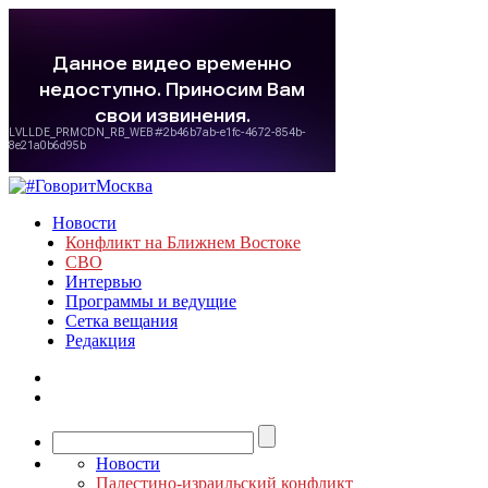
Новости
Конфликт на Ближнем Востоке
СВО
Интервью
Программы и ведущие
Сетка вещания
Редакция
Новости
Палестино-израильский конфликт