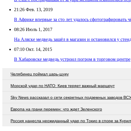
21:26
Фев. 13, 2019
В Африке впервые за сто лет удалось сфотографировать 
08:26
Июль 1, 2017
На Аляске медведь зашёл в магазин и остановился у стен
07:10
Окт. 14, 2015
В Хабаровске медведь устроил погром в торговом центре
Челябинец поймал царь-щуку
Морской удар по НАТО: Киев теряет важный маршрут
Sky News рассказал о сети секретных подземных заводов ВС
Европа на грани перемен: что ждет Зеленского
Россия нанесла неожиданный удар по Токио в споре за Кури