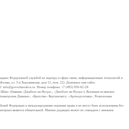
дано Федеральной службой по надзору в сфере связи, информационных технологий и
сква, ул. 3-я Хорошевская, дом 12, пом. 22). Доменное имя сайта
 info@govoritmoskva.ru. Номер телефона: +7 (495) 950-62-26
ш-Шам» (бывшая «Джабхат ан-Нусра», «Джебхат ан-Нусра»), Коалиция исламских
изантропик Дивижн», «Братство» Корчинского, «Артподготовка», Религиозная
ссийской Федерации и международными нормами права и не могут быть использованы без
материал является обязательной. Мнение редакции может не совпадать с мнением