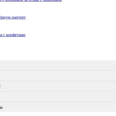
чёрную пантеру
да с конфетами
У
лы