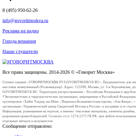
8 (495) 950-62-26
info@govoritmoskva.ru
Реклама на радио
Города вещания
Наши слушатели
Все права защищены. 2014-2026 © «Говорит Москва»
Сетевое издание «ГОВОРИТМОСКВА.РУ/GOVORITMOSKVA.RU». Предназначено для лиц стар
массовых коммуникаций (Роскомнадзор). Адрес: 123298, Москва, ул. 3-я Хорошевская, д
GOVORITMOSKVA.RU. Территория распространения – Российская Федерация и зарубежные с
*Экстремистские и террористические организации, запрещенные в Российской Федераци
группировок «Хайят Тахрир аш-Шам», Национал-Большевистская партия, «Аль-Каида», 
организация «Управленческий центр Свидетелей Иеговы в России» и входящие в ее струк
Информация, размещенная на портале, а именно: текстовые материалы, элементы дизайна
разрешения правообладателей. Согласно ст.ст. 1274,1275 ГК РФ, при любом использовани
отдельных авторов и колумнистов.
Сообщение отправлено