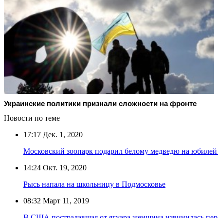
Украинские политики признали сложности на фронте
Новости по теме
17:17
Дек. 1, 2020
Московский зоопарк подарил белому медведю на юбилей 
14:24
Окт. 19, 2020
Рысь напала на школьницу в Подмосковье
08:32
Март 11, 2019
В США пострадавшая от ягуара женщина извинилась пере