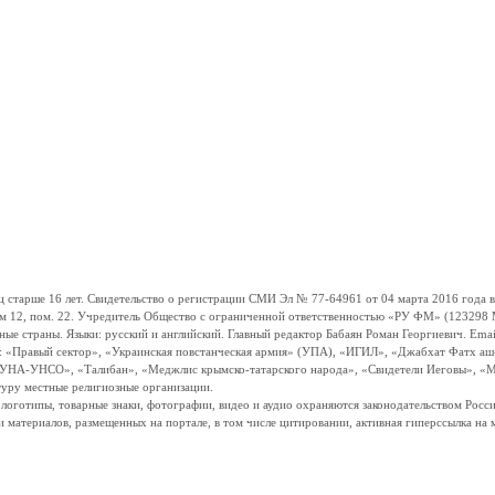
ше 16 лет. Свидетельство о регистрации СМИ Эл № 77-64961 от 04 марта 2016 года вы
ом 12, пом. 22. Учредитель Общество с ограниченной ответственностью «РУ ФМ» (123298 Мо
траны. Языки: русский и английский. Главный редактор Бабаян Роман Георгиевич. Email:
и: «Правый сектор», «Украинская повстанческая армия» (УПА), «ИГИЛ», «Джабхат Фатх а
«УНА-УНСО», «Талибан», «Меджлис крымско-татарского народа», «Свидетели Иеговы», «М
туру местные религиозные организации.
, логотипы, товарные знаки, фотографии, видео и аудио охраняются законодательством Ро
и материалов, размещенных на портале, в том числе цитировании, активная гиперссылка на 