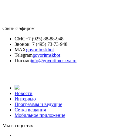
Связь с эфиром
СМС
+7 (925) 88-88-948
Звонок
+7 (495) 73-73-948
MAX
govoritmskbot
Telegram
govoritmskbot
Письмо
info@govoritmoskva.ru
Новости
Интервью
Программы и ведущие
Сетка вещания
Мобильное приложение
Мы в соцсетях