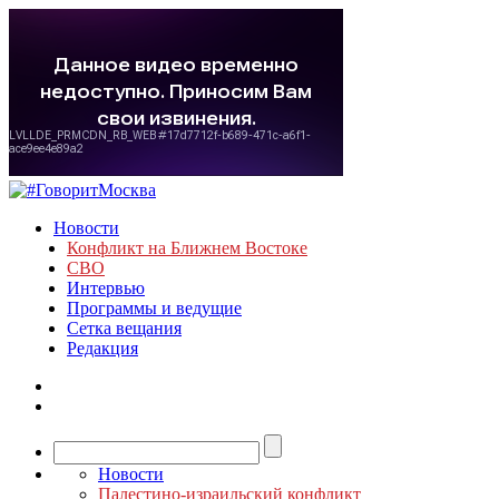
Новости
Конфликт на Ближнем Востоке
СВО
Интервью
Программы и ведущие
Сетка вещания
Редакция
Новости
Палестино-израильский конфликт