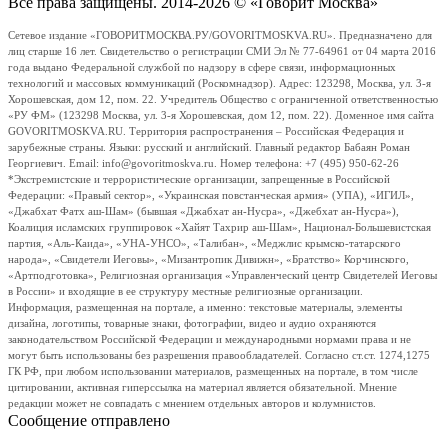
Все права защищены. 2014-2026 © «Говорит Москва»
Сетевое издание «ГОВОРИТМОСКВА.РУ/GOVORITMOSKVA.RU». Предназначено для
лиц старше 16 лет. Свидетельство о регистрации СМИ Эл № 77-64961 от 04 марта 2016
года выдано Федеральной службой по надзору в сфере связи, информационных
технологий и массовых коммуникаций (Роскомнадзор). Адрес: 123298, Москва, ул. 3-я
Хорошевская, дом 12, пом. 22. Учредитель Общество с ограниченной ответственностью
«РУ ФМ» (123298 Москва, ул. 3-я Хорошевская, дом 12, пом. 22). Доменное имя сайта
GOVORITMOSKVA.RU. Территория распространения – Российская Федерация и
зарубежные страны. Языки: русский и английский. Главный редактор Бабаян Роман
Георгиевич. Email: info@govoritmoskva.ru. Номер телефона: +7 (495) 950-62-26
*Экстремистские и террористические организации, запрещенные в Российской
Федерации: «Правый сектор», «Украинская повстанческая армия» (УПА), «ИГИЛ»,
«Джабхат Фатх аш-Шам» (бывшая «Джабхат ан-Нусра», «Джебхат ан-Нусра»),
Коалиция исламских группировок «Хайят Тахрир аш-Шам», Национал-Большевистская
партия, «Аль-Каида», «УНА-УНСО», «Талибан», «Меджлис крымско-татарского
народа», «Свидетели Иеговы», «Мизантропик Дивижн», «Братство» Корчинского,
«Артподготовка», Религиозная организация «Управленческий центр Свидетелей Иеговы
в России» и входящие в ее структуру местные религиозные организации.
Информация, размещенная на портале, а именно: текстовые материалы, элементы
дизайна, логотипы, товарные знаки, фотографии, видео и аудио охраняются
законодательством Российской Федерации и международными нормами права и не
могут быть использованы без разрешения правообладателей. Согласно ст.ст. 1274,1275
ГК РФ, при любом использовании материалов, размещенных на портале, в том числе
цитировании, активная гиперссылка на материал является обязательной. Мнение
редакции может не совпадать с мнением отдельных авторов и колумнистов.
Сообщение отправлено