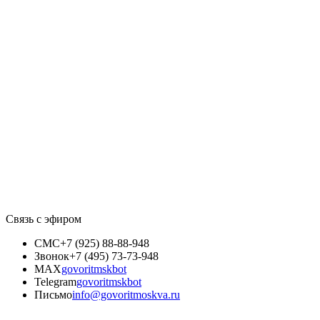
Связь с эфиром
СМС
+7 (925) 88-88-948
Звонок
+7 (495) 73-73-948
MAX
govoritmskbot
Telegram
govoritmskbot
Письмо
info@govoritmoskva.ru