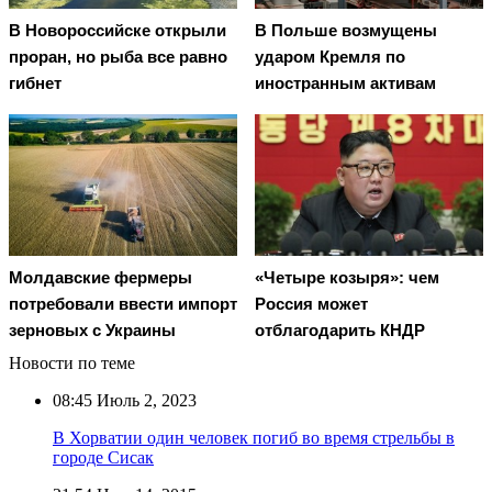
В Новороссийске открыли
В Польше возмущены
проран, но рыба все равно
ударом Кремля по
гибнет
иностранным активам
Молдавские фермеры
«Четыре козыря»: чем
потребовали ввести импорт
Россия может
зерновых с Украины
отблагодарить КНДР
Новости по теме
08:45
Июль 2, 2023
В Хорватии один человек погиб во время стрельбы в
городе Сисак