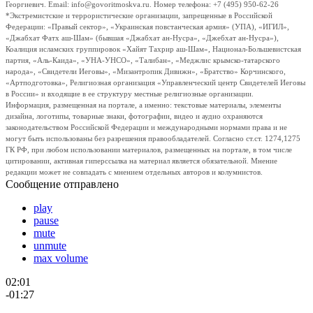
Георгиевич. Email: info@govoritmoskva.ru. Номер телефона: +7 (495) 950-62-26
*Экстремистские и террористические организации, запрещенные в Российской
Федерации: «Правый сектор», «Украинская повстанческая армия» (УПА), «ИГИЛ»,
«Джабхат Фатх аш-Шам» (бывшая «Джабхат ан-Нусра», «Джебхат ан-Нусра»),
Коалиция исламских группировок «Хайят Тахрир аш-Шам», Национал-Большевистская
партия, «Аль-Каида», «УНА-УНСО», «Талибан», «Меджлис крымско-татарского
народа», «Свидетели Иеговы», «Мизантропик Дивижн», «Братство» Корчинского,
«Артподготовка», Религиозная организация «Управленческий центр Свидетелей Иеговы
в России» и входящие в ее структуру местные религиозные организации.
Информация, размещенная на портале, а именно: текстовые материалы, элементы
дизайна, логотипы, товарные знаки, фотографии, видео и аудио охраняются
законодательством Российской Федерации и международными нормами права и не
могут быть использованы без разрешения правообладателей. Согласно ст.ст. 1274,1275
ГК РФ, при любом использовании материалов, размещенных на портале, в том числе
цитировании, активная гиперссылка на материал является обязательной. Мнение
редакции может не совпадать с мнением отдельных авторов и колумнистов.
Сообщение отправлено
play
pause
mute
unmute
max volume
02:01
-01:27