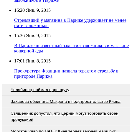
заложников в Париже
16:20
Янв. 9, 2015
Стрелявший у магазина в Париже удерживает не менее
пяти заложников
15:36
Янв. 9, 2015
В Париже неизвестный захватил заложников в магазине
кошерной еды
17:01
Янв. 8, 2015
Прокуратура Франции назвала терактом стрельбу в
пригороде Парижа
Челябинец поймал царь-щуку
Захарова обвинила Макрона в подстрекательстве Киева
Священник допустил, что церкви могут торговать своей
продукцией
Морской удар по НАТО: Киев теряет важный маршрут