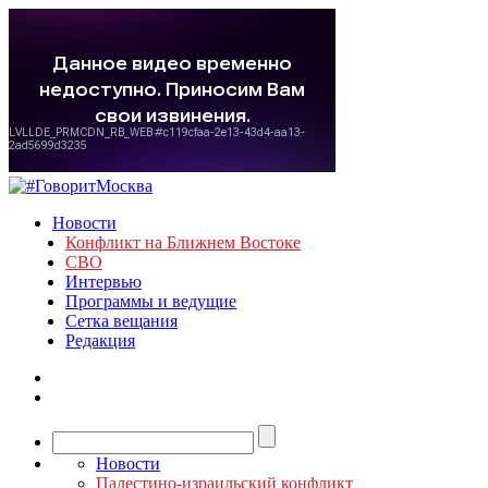
Новости
Конфликт на Ближнем Востоке
СВО
Интервью
Программы и ведущие
Сетка вещания
Редакция
Новости
Палестино-израильский конфликт