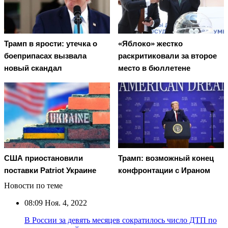
Трамп в ярости: утечка о
«Яблоко» жестко
боеприпасах вызвала
раскритиковали за второе
новый скандал
место в бюллетене
США приостановили
Трамп: возможный конец
поставки Patriot Украине
конфронтации с Ираном
Новости по теме
08:09
Ноя. 4, 2022
В России за девять месяцев сократилось число ДТП по