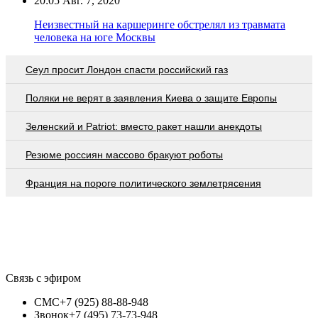
20:05
Авг. 7, 2020
Неизвестный на каршеринге обстрелял из травмата
человека на юге Москвы
Сеул просит Лондон спасти российский газ
Поляки не верят в заявления Киева о защите Европы
Зеленский и Patriot: вместо ракет нашли анекдоты
Резюме россиян массово бракуют роботы
Франция на пороге политического землетрясения
Связь с эфиром
СМС
+7 (925) 88-88-948
Звонок
+7 (495) 73-73-948