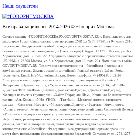
Наши слушатели
Все права защищены. 2014-2026 © «Говорит Москва»
Сетевое издание «ГОВОРИТМОСКВА.РУ/GOVORITMOSKVA.RU». Предназначено для
лиц старше 16 лет. Свидетельство о регистрации СМИ Эл № 77-64961 от 04 марта 2016
года выдано Федеральной службой по надзору в сфере связи, информационных
технологий и массовых коммуникаций (Роскомнадзор). Адрес: 123298, Москва, ул. 3-я
Хорошевская, дом 12, пом. 22. Учредитель Общество с ограниченной ответственностью
«РУ ФМ» (123298 Москва, ул. 3-я Хорошевская, дом 12, пом. 22). Доменное имя сайта
GOVORITMOSKVA.RU. Территория распространения – Российская Федерация и
зарубежные страны. Языки: русский и английский. Главный редактор Бабаян Роман
Георгиевич. Email: info@govoritmoskva.ru. Номер телефона: +7 (495) 950-62-26
*Экстремистские и террористические организации, запрещенные в Российской
Федерации: «Правый сектор», «Украинская повстанческая армия» (УПА), «ИГИЛ»,
«Джабхат Фатх аш-Шам» (бывшая «Джабхат ан-Нусра», «Джебхат ан-Нусра»),
Коалиция исламских группировок «Хайят Тахрир аш-Шам», Национал-Большевистская
партия, «Аль-Каида», «УНА-УНСО», «Талибан», «Меджлис крымско-татарского
народа», «Свидетели Иеговы», «Мизантропик Дивижн», «Братство» Корчинского,
«Артподготовка», Религиозная организация «Управленческий центр Свидетелей Иеговы
в России» и входящие в ее структуру местные религиозные организации.
Информация, размещенная на портале, а именно: текстовые материалы, элементы
дизайна, логотипы, товарные знаки, фотографии, видео и аудио охраняются
законодательством Российской Федерации и международными нормами права и не
могут быть использованы без разрешения правообладателей. Согласно ст.ст. 1274,1275