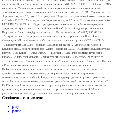
лиц старше 16 лет. Свидетельство о регистрации СМИ Эл № 77-64961 от 04 марта 2016
года выдано Федеральной службой по надзору в сфере связи, информационных
технологий и массовых коммуникаций (Роскомнадзор). Адрес: 123298, Москва, ул. 3-я
Хорошевская, дом 12, пом. 22. Учредитель Общество с ограниченной ответственностью
«РУ ФМ» (123298 Москва, ул. 3-я Хорошевская, дом 12, пом. 22). Доменное имя сайта
GOVORITMOSKVA.RU. Территория распространения – Российская Федерация и
зарубежные страны. Языки: русский и английский. Главный редактор Бабаян Роман
Георгиевич. Email: info@govoritmoskva.ru. Номер телефона: +7 (495) 950-62-26
*Экстремистские и террористические организации, запрещенные в Российской
Федерации: «Правый сектор», «Украинская повстанческая армия» (УПА), «ИГИЛ»,
«Джабхат Фатх аш-Шам» (бывшая «Джабхат ан-Нусра», «Джебхат ан-Нусра»),
Коалиция исламских группировок «Хайят Тахрир аш-Шам», Национал-Большевистская
партия, «Аль-Каида», «УНА-УНСО», «Талибан», «Меджлис крымско-татарского
народа», «Свидетели Иеговы», «Мизантропик Дивижн», «Братство» Корчинского,
«Артподготовка», Религиозная организация «Управленческий центр Свидетелей Иеговы
в России» и входящие в ее структуру местные религиозные организации.
Информация, размещенная на портале, а именно: текстовые материалы, элементы
дизайна, логотипы, товарные знаки, фотографии, видео и аудио охраняются
законодательством Российской Федерации и международными нормами права и не
могут быть использованы без разрешения правообладателей. Согласно ст.ст. 1274,1275
ГК РФ, при любом использовании материалов, размещенных на портале, в том числе
цитировании, активная гиперссылка на материал является обязательной. Мнение
редакции может не совпадать с мнением отдельных авторов и колумнистов.
Сообщение отправлено
play
pause