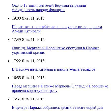
Около 18 тысяч жителей Берлина выразили
солидарность народу Франции
19:00
Янв. 11, 2015
Парижские полицейские нашли укрытие террориста
Амеди Кулибали
17:49
Янв. 11, 2015
Олланд, Меркель и Порошенко обсудили в Париже
украинский кризис
17:22
Янв. 11, 2015
В Париже начался марш в память жертв терактов
16:55
Янв. 11, 2015
Перед маршем в Париже Меркель, Олланд и Порошенко
провели короткую встречу
15:51
Янв. 11, 2015
В центре Парижа собрались десятки тысяч людей для