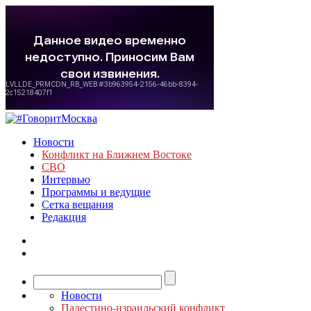
Новости
Конфликт на Ближнем Востоке
СВО
Интервью
Программы и ведущие
Сетка вещания
Редакция
Новости
Палестино-израильский конфликт