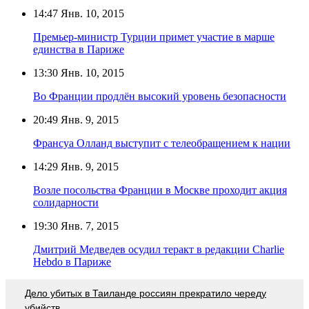
14:47
Янв. 10, 2015
Премьер-министр Турции примет участие в марше
единства в Париже
13:30
Янв. 10, 2015
Во Франции продлён высокий уровень безопасности
20:49
Янв. 9, 2015
Франсуа Олланд выступит с телеобращением к нации
14:29
Янв. 9, 2015
Возле посольства Франции в Москве проходит акция
солидарности
19:30
Янв. 7, 2015
Дмитрий Медведев осудил теракт в редакции Charlie
Hebdo в Париже
Дело убитых в Таиланде россиян прекратило череду
убийств