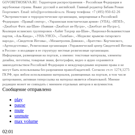
GOVORITMOSKVA.RU. Территория распространения – Российская Федерация и
зарубежные страны. Языки: русский и английский. Главный редактор Бабаян Роман
Георгиевич. Email: info@govoritmoskva.ru. Номер телефона: +7 (495) 950-62-26
*Экстремистские и террористические организации, запрещенные в Российской
Федерации: «Правый сектор», «Украинская повстанческая армия» (УПА), «ИГИЛ»,
«Джабхат Фатх аш-Шам» (бывшая «Джабхат ан-Нусра», «Джебхат ан-Нусра»),
Коалиция исламских группировок «Хайят Тахрир аш-Шам», Национал-Большевистская
партия, «Аль-Каида», «УНА-УНСО», «Талибан», «Меджлис крымско-татарского
народа», «Свидетели Иеговы», «Мизантропик Дивижн», «Братство» Корчинского,
«Артподготовка», Религиозная организация «Управленческий центр Свидетелей Иеговы
в России» и входящие в ее структуру местные религиозные организации.
Информация, размещенная на портале, а именно: текстовые материалы, элементы
дизайна, логотипы, товарные знаки, фотографии, видео и аудио охраняются
законодательством Российской Федерации и международными нормами права и не
могут быть использованы без разрешения правообладателей. Согласно ст.ст. 1274,1275
ГК РФ, при любом использовании материалов, размещенных на портале, в том числе
цитировании, активная гиперссылка на материал является обязательной. Мнение
редакции может не совпадать с мнением отдельных авторов и колумнистов.
Сообщение отправлено
play
pause
mute
unmute
max volume
02:01