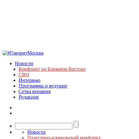
Новости
Конфликт на Ближнем Востоке
СВО
Интервью
Программы и ведущие
Сетка вещания
Редакция
Новости
Палестино-израильский конфликт