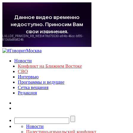
Новости
Конфликт на Ближнем Востоке
СВО
Интервью
Программы и ведущие
Сетка вещания
Редакция
Новости
Палестино-израильский конфликт