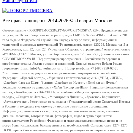
Наши слушатели
Все права защищены. 2014-2026 © «Говорит Москва»
Сетевое издание «ГОВОРИТМОСКВА.РУ/GOVORITMOSKVA.RU». Предназначено для
лиц старше 16 лет. Свидетельство о регистрации СМИ Эл № 77-64961 от 04 марта 2016
года выдано Федеральной службой по надзору в сфере связи, информационных
технологий и массовых коммуникаций (Роскомнадзор). Адрес: 123298, Москва, ул. 3-я
Хорошевская, дом 12, пом. 22. Учредитель Общество с ограниченной ответственностью
«РУ ФМ» (123298 Москва, ул. 3-я Хорошевская, дом 12, пом. 22). Доменное имя сайта
GOVORITMOSKVA.RU. Территория распространения – Российская Федерация и
зарубежные страны. Языки: русский и английский. Главный редактор Бабаян Роман
Георгиевич. Email: info@govoritmoskva.ru. Номер телефона: +7 (495) 950-62-26
*Экстремистские и террористические организации, запрещенные в Российской
Федерации: «Правый сектор», «Украинская повстанческая армия» (УПА), «ИГИЛ»,
«Джабхат Фатх аш-Шам» (бывшая «Джабхат ан-Нусра», «Джебхат ан-Нусра»),
Коалиция исламских группировок «Хайят Тахрир аш-Шам», Национал-Большевистская
партия, «Аль-Каида», «УНА-УНСО», «Талибан», «Меджлис крымско-татарского
народа», «Свидетели Иеговы», «Мизантропик Дивижн», «Братство» Корчинского,
«Артподготовка», Религиозная организация «Управленческий центр Свидетелей Иеговы
в России» и входящие в ее структуру местные религиозные организации.
Информация, размещенная на портале, а именно: текстовые материалы, элементы
дизайна, логотипы, товарные знаки, фотографии, видео и аудио охраняются
законодательством Российской Федерации и международными нормами права и не
могут быть использованы без разрешения правообладателей. Согласно ст.ст. 1274,1275
ГК РФ, при любом использовании материалов, размещенных на портале, в том числе