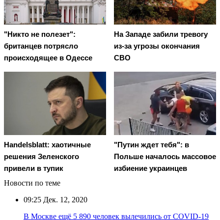
"Никто не полезет":
На Западе забили тревогу
британцев потрясло
из-за угрозы окончания
происходящее в Одессе
СВО
Handelsblatt: хаотичные
"Путин ждет тебя": в
решения Зеленского
Польше началось массовое
привели в тупик
избиение украинцев
Новости по теме
09:25
Дек. 12, 2020
В Москве ещё 5 890 человек вылечились от COVID-19