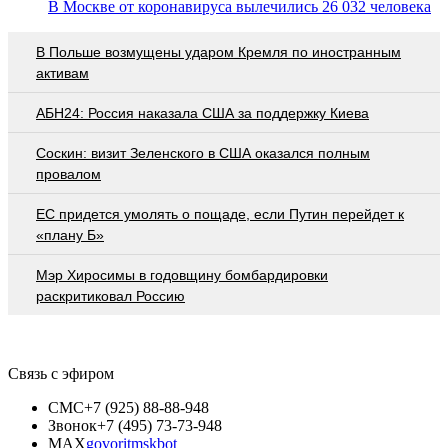
В Москве от коронавируса вылечились 26 032 человека
В Польше возмущены ударом Кремля по иностранным
активам
АБН24: Россия наказала США за поддержку Киева
Соскин: визит Зеленского в США оказался полным
провалом
EC придется умолять о пощаде, если Путин перейдет к
«плану Б»
Мэр Хиросимы в годовщину бомбардировки
раскритиковал Россию
Связь с эфиром
СМС
+7 (925) 88-88-948
Звонок
+7 (495) 73-73-948
MAX
govoritmskbot