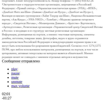
Георгиевич. Email: info@govoritmoskva.ru. Номер телефона: +7 (495) 950-62-26
*Экстремистские и террористические организации, запрещенные в Российской
Федерации: «Правый сектор», «Украинская повстанческая армия» (УПА), «ИГИЛ»,
«Джабхат Фатх аш-Шам» (бывшая «Джабхат ан-Нусра», «Джебхат ан-Нусра»),
Коалиция исламских группировок «Хайят Тахрир аш-Шам», Национал-Большевистская
партия, «Аль-Каида», «УНА-УНСО», «Талибан», «Меджлис крымско-татарского
народа», «Свидетели Иеговы», «Мизантропик Дивижн», «Братство» Корчинского,
«Артподготовка», Религиозная организация «Управленческий центр Свидетелей Иеговы
в России» и входящие в ее структуру местные религиозные организации.
Информация, размещенная на портале, а именно: текстовые материалы, элементы
дизайна, логотипы, товарные знаки, фотографии, видео и аудио охраняются
законодательством Российской Федерации и международными нормами права и не
могут быть использованы без разрешения правообладателей. Согласно ст.ст. 1274,1275
ГК РФ, при любом использовании материалов, размещенных на портале, в том числе
цитировании, активная гиперссылка на материал является обязательной. Мнение
редакции может не совпадать с мнением отдельных авторов и колумнистов.
Сообщение отправлено
play
pause
mute
unmute
max volume
02:01
-01:27