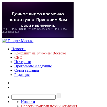
Новости
Конфликт на Ближнем Востоке
СВО
Интервью
Программы и ведущие
Сетка вещания
Редакция
Новости
Палестино-израильский конфликт