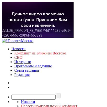
Новости
Конфликт на Ближнем Востоке
СВО
Интервью
Программы и ведущие
Сетка вещания
Редакция
Новости
Палестино-израильский конфликт