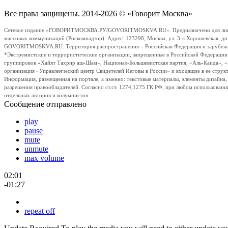
Все права защищены. 2014-2026 © «Говорит Москва»
Сетевое издание «ГОВОРИТМОСКВА.РУ/GOVORITMOSKVA.RU». Предназначено для лиц стар
массовых коммуникаций (Роскомнадзор). Адрес: 123298, Москва, ул. 3-я Хорошевская, д
GOVORITMOSKVA.RU. Территория распространения – Российская Федерация и зарубежные с
*Экстремистские и террористические организации, запрещенные в Российской Федераци
группировок «Хайят Тахрир аш-Шам», Национал-Большевистская партия, «Аль-Каида», 
организация «Управленческий центр Свидетелей Иеговы в России» и входящие в ее струк
Информация, размещенная на портале, а именно: текстовые материалы, элементы дизайна
разрешения правообладателей. Согласно ст.ст. 1274,1275 ГК РФ, при любом использовани
отдельных авторов и колумнистов.
Сообщение отправлено
play
pause
mute
unmute
max volume
02:01
-01:27
repeat off