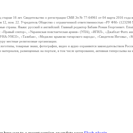
ше 16 лет. Свидетельство о регистрации СМИ Эл № 77-64961 от 04 марта 2016 года вы
ом 12, пом. 22. Учредитель Общество с ограниченной ответственностью «РУ ФМ» (123298 Мо
траны. Языки: русский и английский. Главный редактор Бабаян Роман Георгиевич. Email:
и: «Правый сектор», «Украинская повстанческая армия» (УПА), «ИГИЛ», «Джабхат Фатх а
«УНА-УНСО», «Талибан», «Меджлис крымско-татарского народа», «Свидетели Иеговы», «М
туру местные религиозные организации.
, логотипы, товарные знаки, фотографии, видео и аудио охраняются законодательством Ро
и материалов, размещенных на портале, в том числе цитировании, активная гиперссылка на 