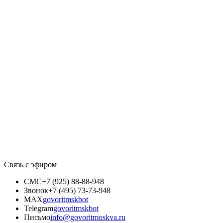
Связь с эфиром
СМС
+7 (925) 88-88-948
Звонок
+7 (495) 73-73-948
MAX
govoritmskbot
Telegram
govoritmskbot
Письмо
info@govoritmoskva.ru