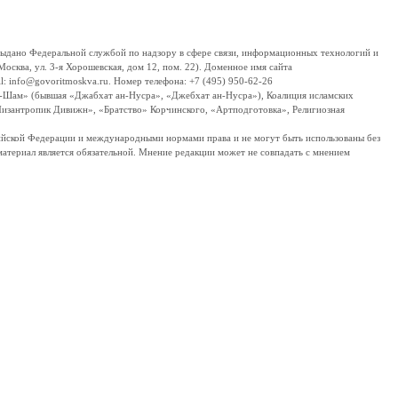
дано Федеральной службой по надзору в сфере связи, информационных технологий и
сква, ул. 3-я Хорошевская, дом 12, пом. 22). Доменное имя сайта
 info@govoritmoskva.ru. Номер телефона: +7 (495) 950-62-26
ш-Шам» (бывшая «Джабхат ан-Нусра», «Джебхат ан-Нусра»), Коалиция исламских
изантропик Дивижн», «Братство» Корчинского, «Артподготовка», Религиозная
ссийской Федерации и международными нормами права и не могут быть использованы без
материал является обязательной. Мнение редакции может не совпадать с мнением