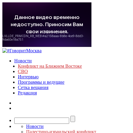
Новости
Конфликт на Ближнем Востоке
СВО
Интервью
Программы и ведущие
Сетка вещания
Редакция
Новости
Палестино-израильский конфликт