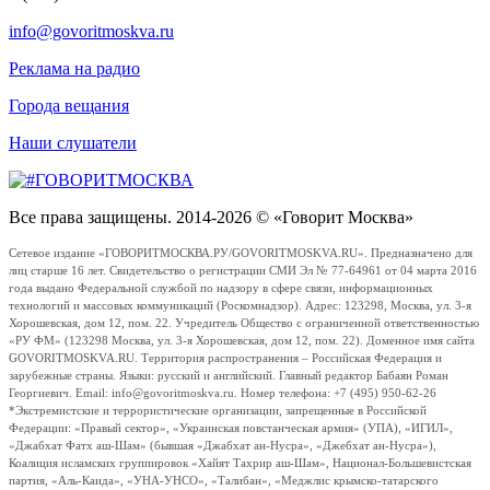
info@govoritmoskva.ru
Реклама на радио
Города вещания
Наши слушатели
Все права защищены. 2014-2026 © «Говорит Москва»
Сетевое издание «ГОВОРИТМОСКВА.РУ/GOVORITMOSKVA.RU». Предназначено для
лиц старше 16 лет. Свидетельство о регистрации СМИ Эл № 77-64961 от 04 марта 2016
года выдано Федеральной службой по надзору в сфере связи, информационных
технологий и массовых коммуникаций (Роскомнадзор). Адрес: 123298, Москва, ул. 3-я
Хорошевская, дом 12, пом. 22. Учредитель Общество с ограниченной ответственностью
«РУ ФМ» (123298 Москва, ул. 3-я Хорошевская, дом 12, пом. 22). Доменное имя сайта
GOVORITMOSKVA.RU. Территория распространения – Российская Федерация и
зарубежные страны. Языки: русский и английский. Главный редактор Бабаян Роман
Георгиевич. Email: info@govoritmoskva.ru. Номер телефона: +7 (495) 950-62-26
*Экстремистские и террористические организации, запрещенные в Российской
Федерации: «Правый сектор», «Украинская повстанческая армия» (УПА), «ИГИЛ»,
«Джабхат Фатх аш-Шам» (бывшая «Джабхат ан-Нусра», «Джебхат ан-Нусра»),
Коалиция исламских группировок «Хайят Тахрир аш-Шам», Национал-Большевистская
партия, «Аль-Каида», «УНА-УНСО», «Талибан», «Меджлис крымско-татарского