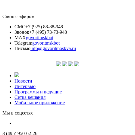
Связь с эфиром
СМС
+7 (925) 88-88-948
Звонок
+7 (495) 73-73-948
MAX
govoritmskbot
Telegram
govoritmskbot
Письмо
info@govoritmoskva.ru
Новости
Интервью
Программы и ведущие
Сетка вещания
Мобильное приложение
Мы в соцсетях
8 (495) 950-62-26