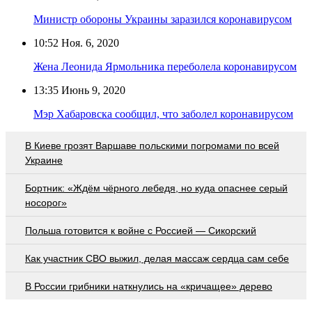
Министр обороны Украины заразился коронавирусом
10:52
Ноя. 6, 2020
Жена Леонида Ярмольника переболела коронавирусом
13:35
Июнь 9, 2020
Мэр Хабаровска сообщил, что заболел коронавирусом
В Киеве грозят Варшаве польскими погромами по всей
Украине
Бортник: «Ждём чёрного лебедя, но куда опаснее серый
носорог»
Польша готовится к войне с Россией — Сикорский
Как участник СВО выжил, делая массаж сердца сам себе
В России грибники наткнулись на «кричащее» дерево