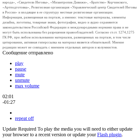
народа», «Свидетели Иеговы», «Мизантропик Дивижн», «Братство» Корчинского,
«Артподготовка», Религиозная организация «Управленческий центр Свидетелей Иеговы
в России» и входящие в ее структуру местные религиозные организации.
Информация, размещенная на портале, а именно: текстовые материалы, элементы
дизайна, логотипы, товарные знаки, фотографии, видео и аудио охраняются
законодательством Российской Федерации и международными нормами права и не
могут быть использованы без разрешения правообладателей. Согласно ст.ст. 1274,1275
ГК РФ, при любом использовании материалов, размещенных на портале, в том числе
цитировании, активная гиперссылка на материал является обязательной. Мнение
редакции может не совпадать с мнением отдельных авторов и колумнистов.
Сообщение отправлено
play
pause
mute
unmute
max volume
02:01
-01:27
repeat off
Update Required
To play the media you will need to either update
your browser to a recent version or update your
Flash plugin
.