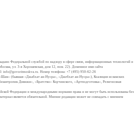
дано Федеральной службой по надзору в сфере связи, информационных технологий и
сква, ул. 3-я Хорошевская, дом 12, пом. 22). Доменное имя сайта
 info@govoritmoskva.ru. Номер телефона: +7 (495) 950-62-26
ш-Шам» (бывшая «Джабхат ан-Нусра», «Джебхат ан-Нусра»), Коалиция исламских
изантропик Дивижн», «Братство» Корчинского, «Артподготовка», Религиозная
ссийской Федерации и международными нормами права и не могут быть использованы без
материал является обязательной. Мнение редакции может не совпадать с мнением