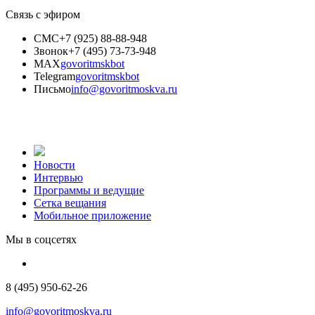
Связь с эфиром
СМС
+7 (925) 88-88-948
Звонок
+7 (495) 73-73-948
MAX
govoritmskbot
Telegram
govoritmskbot
Письмо
info@govoritmoskva.ru
Новости
Интервью
Программы и ведущие
Сетка вещания
Мобильное приложение
Мы в соцсетях
8 (495) 950-62-26
info@govoritmoskva.ru