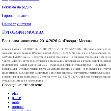
Реклама на радио
Города вещания
Наши слушатели
Все права защищены. 2014-2026 © «Говорит Москва»
Сетевое издание «ГОВОРИТМОСКВА.РУ/GOVORITMOSKVA.RU». Предназначено для лиц стар
массовых коммуникаций (Роскомнадзор). Адрес: 123298, Москва, ул. 3-я Хорошевская, д
GOVORITMOSKVA.RU. Территория распространения – Российская Федерация и зарубежные с
*Экстремистские и террористические организации, запрещенные в Российской Федераци
группировок «Хайят Тахрир аш-Шам», Национал-Большевистская партия, «Аль-Каида», 
организация «Управленческий центр Свидетелей Иеговы в России» и входящие в ее струк
Информация, размещенная на портале, а именно: текстовые материалы, элементы дизайна
разрешения правообладателей. Согласно ст.ст. 1274,1275 ГК РФ, при любом использовани
отдельных авторов и колумнистов.
Сообщение отправлено
play
pause
mute
unmute