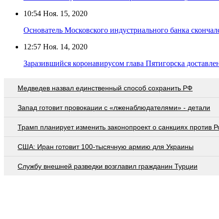
10:54
Ноя. 15, 2020
Основатель Московского индустриального банка скончалс
12:57
Ноя. 14, 2020
Заразившийся коронавирусом глава Пятигорска доставле
Медведев назвал единственный способ сохранить РФ
Запад готовит провокации с «лженаблюдателями» - детали
Трамп планирует изменить законопроект о санкциях против Р
США: Иран готовит 100-тысячную армию для Украины
Службу внешней разведки возглавил гражданин Турции