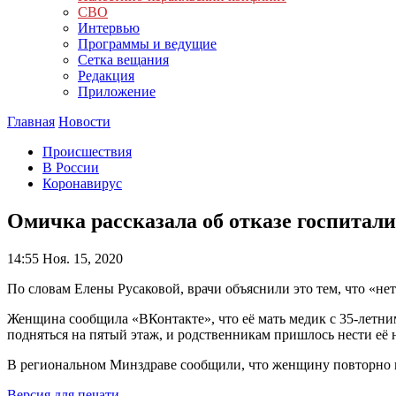
СВО
Интервью
Программы и ведущие
Сетка вещания
Редакция
Приложение
Главная
Новости
Происшествия
В России
Коронавирус
Омичка рассказала об отказе госпитал
14:55
Ноя. 15, 2020
По словам Елены Русаковой, врачи объяснили это тем, что «не
Женщина сообщила «ВКонтакте», что её мать медик с 35-летним
подняться на пятый этаж, и родственникам пришлось нести её на
В региональном Минздраве сообщили, что женщину повторно го
Версия для печати