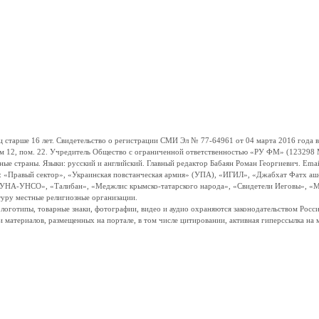
ше 16 лет. Свидетельство о регистрации СМИ Эл № 77-64961 от 04 марта 2016 года вы
ом 12, пом. 22. Учредитель Общество с ограниченной ответственностью «РУ ФМ» (123298 Мо
траны. Языки: русский и английский. Главный редактор Бабаян Роман Георгиевич. Email:
и: «Правый сектор», «Украинская повстанческая армия» (УПА), «ИГИЛ», «Джабхат Фатх а
«УНА-УНСО», «Талибан», «Меджлис крымско-татарского народа», «Свидетели Иеговы», «М
туру местные религиозные организации.
, логотипы, товарные знаки, фотографии, видео и аудио охраняются законодательством Ро
и материалов, размещенных на портале, в том числе цитировании, активная гиперссылка на 