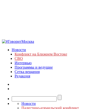
Новости
Конфликт на Ближнем Востоке
СВО
Интервью
Программы и ведущие
Сетка вещания
Редакция
Новости
Палестино-израильский конфликт