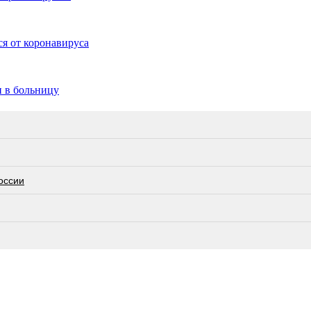
я от коронавируса
н в больницу
оссии