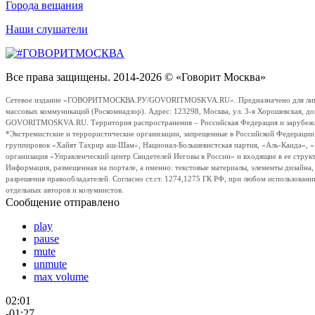
Города вещания
Наши слушатели
Все права защищены. 2014-2026 © «Говорит Москва»
Сетевое издание «ГОВОРИТМОСКВА.РУ/GOVORITMOSKVA.RU». Предназначено для лиц стар
массовых коммуникаций (Роскомнадзор). Адрес: 123298, Москва, ул. 3-я Хорошевская, д
GOVORITMOSKVA.RU. Территория распространения – Российская Федерация и зарубежные с
*Экстремистские и террористические организации, запрещенные в Российской Федераци
группировок «Хайят Тахрир аш-Шам», Национал-Большевистская партия, «Аль-Каида», 
организация «Управленческий центр Свидетелей Иеговы в России» и входящие в ее струк
Информация, размещенная на портале, а именно: текстовые материалы, элементы дизайна
разрешения правообладателей. Согласно ст.ст. 1274,1275 ГК РФ, при любом использовани
отдельных авторов и колумнистов.
Сообщение отправлено
play
pause
mute
unmute
max volume
02:01
-01:27