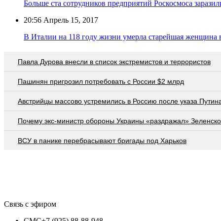
Больше ста сотрудников предприятий Роскосмоса зарази
20:56
Апрель 15, 2017
В Италии на 118 году жизни умерла старейшая женщина 
Павла Дурова внесли в список экстремистов и террористов
Пашинян пригрозил потребовать c России $2 млрд
Австрийцы массово устремились в Россию после указа Путин
Почему экс-министр обороны Украины «раздражал» Зеленско
ВСУ в панике перебрасывают бригады под Харьков
Связь с эфиром
СМС
+7 (925) 88-88-948