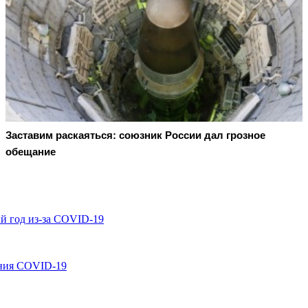
Заставим раскаяться: союзник России дал грозное
обещание
й год из-за COVID-19
ения COVID-19