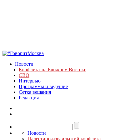
Новости
Конфликт на Ближнем Востоке
СВО
Интервью
Программы и ведущие
Сетка вещания
Редакция
Новости
Палестино-израильский конфликт