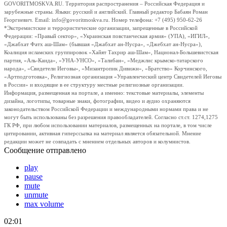
GOVORITMOSKVA.RU. Территория распространения – Российская Федерация и
зарубежные страны. Языки: русский и английский. Главный редактор Бабаян Роман
Георгиевич. Email: info@govoritmoskva.ru. Номер телефона: +7 (495) 950-62-26
*Экстремистские и террористические организации, запрещенные в Российской
Федерации: «Правый сектор», «Украинская повстанческая армия» (УПА), «ИГИЛ»,
«Джабхат Фатх аш-Шам» (бывшая «Джабхат ан-Нусра», «Джебхат ан-Нусра»),
Коалиция исламских группировок «Хайят Тахрир аш-Шам», Национал-Большевистская
партия, «Аль-Каида», «УНА-УНСО», «Талибан», «Меджлис крымско-татарского
народа», «Свидетели Иеговы», «Мизантропик Дивижн», «Братство» Корчинского,
«Артподготовка», Религиозная организация «Управленческий центр Свидетелей Иеговы
в России» и входящие в ее структуру местные религиозные организации.
Информация, размещенная на портале, а именно: текстовые материалы, элементы
дизайна, логотипы, товарные знаки, фотографии, видео и аудио охраняются
законодательством Российской Федерации и международными нормами права и не
могут быть использованы без разрешения правообладателей. Согласно ст.ст. 1274,1275
ГК РФ, при любом использовании материалов, размещенных на портале, в том числе
цитировании, активная гиперссылка на материал является обязательной. Мнение
редакции может не совпадать с мнением отдельных авторов и колумнистов.
Сообщение отправлено
play
pause
mute
unmute
max volume
02:01