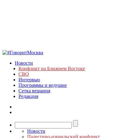
Новости
Конфликт на Ближнем Востоке
СВО
Интервью
Программы и ведущие
Сетка вещания
Редакция
Новости
Палестино-израильский конфликт