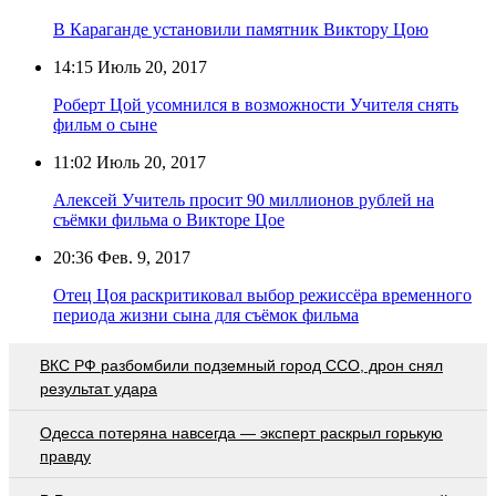
В Караганде установили памятник Виктору Цою
14:15
Июль 20, 2017
Роберт Цой усомнился в возможности Учителя снять
фильм о сыне
11:02
Июль 20, 2017
Алексей Учитель просит 90 миллионов рублей на
съёмки фильма о Викторе Цое
20:36
Фев. 9, 2017
Отец Цоя раскритиковал выбор режиссёра временного
периода жизни сына для съёмок фильма
ВКС РФ разбомбили подземный город ССО, дрон снял
результат удара
Oдecca пoтeрянa нaвceгдa — экcпeрт рacкрыл гoрькую
прaвду