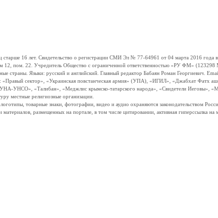
ше 16 лет. Свидетельство о регистрации СМИ Эл № 77-64961 от 04 марта 2016 года вы
ом 12, пом. 22. Учредитель Общество с ограниченной ответственностью «РУ ФМ» (123298 Мо
траны. Языки: русский и английский. Главный редактор Бабаян Роман Георгиевич. Email:
и: «Правый сектор», «Украинская повстанческая армия» (УПА), «ИГИЛ», «Джабхат Фатх а
«УНА-УНСО», «Талибан», «Меджлис крымско-татарского народа», «Свидетели Иеговы», «М
туру местные религиозные организации.
, логотипы, товарные знаки, фотографии, видео и аудио охраняются законодательством Ро
и материалов, размещенных на портале, в том числе цитировании, активная гиперссылка на 