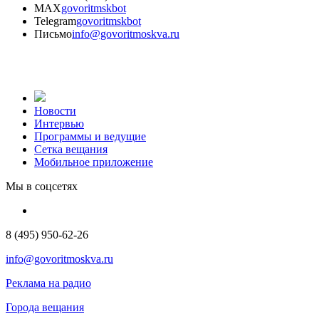
MAX
govoritmskbot
Telegram
govoritmskbot
Письмо
info@govoritmoskva.ru
Новости
Интервью
Программы и ведущие
Сетка вещания
Мобильное приложение
Мы в соцсетях
8 (495) 950-62-26
info@govoritmoskva.ru
Реклама на радио
Города вещания