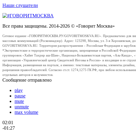
Наши слушатели
Все права защищены. 2014-2026 © «Говорит Москва»
Сетевое издание «ГОВОРИТМОСКВА.РУ/GOVORITMOSKVA.RU». Предназначено для лиц стар
массовых коммуникаций (Роскомнадзор). Адрес: 123298, Москва, ул. 3-я Хорошевская, д
GOVORITMOSKVA.RU. Территория распространения – Российская Федерация и зарубежные с
*Экстремистские и террористические организации, запрещенные в Российской Федераци
группировок «Хайят Тахрир аш-Шам», Национал-Большевистская партия, «Аль-Каида», 
организация «Управленческий центр Свидетелей Иеговы в России» и входящие в ее струк
Информация, размещенная на портале, а именно: текстовые материалы, элементы дизайна
разрешения правообладателей. Согласно ст.ст. 1274,1275 ГК РФ, при любом использовани
отдельных авторов и колумнистов.
Сообщение отправлено
play
pause
mute
unmute
max volume
02:01
-01:27