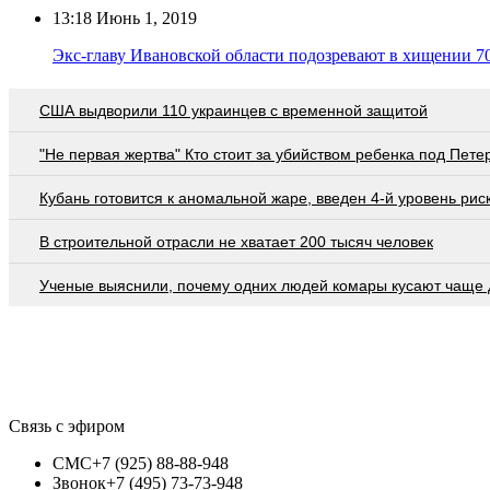
13:18
Июнь 1, 2019
Экс-главу Ивановской области подозревают в хищении 7
США выдворили 110 украинцев с временной защитой
"Не первая жертва" Кто стоит за убийством ребенка под Пете
Кубань готовится к аномальной жаре, введен 4-й уровень рис
В строительной отрасли не хватает 200 тысяч человек
Ученые выяснили, почему одних людей комары кусают чаще 
Связь с эфиром
СМС
+7 (925) 88-88-948
Звонок
+7 (495) 73-73-948