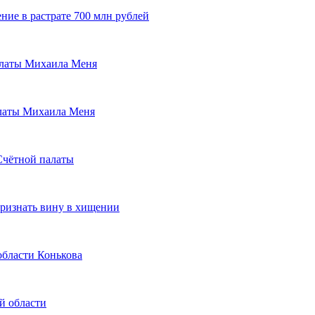
ие в растрате 700 млн рублей
алаты Михаила Меня
латы Михаила Меня
Счётной палаты
признать вину в хищении
области Конькова
й области