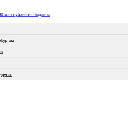
00 млн рублей из бюджета
рбургом
ка
других