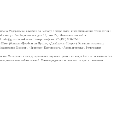
дано Федеральной службой по надзору в сфере связи, информационных технологий и
сква, ул. 3-я Хорошевская, дом 12, пом. 22). Доменное имя сайта
 info@govoritmoskva.ru. Номер телефона: +7 (495) 950-62-26
ш-Шам» (бывшая «Джабхат ан-Нусра», «Джебхат ан-Нусра»), Коалиция исламских
изантропик Дивижн», «Братство» Корчинского, «Артподготовка», Религиозная
ссийской Федерации и международными нормами права и не могут быть использованы без
материал является обязательной. Мнение редакции может не совпадать с мнением