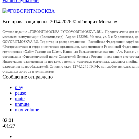
Наши слушатели
Все права защищены. 2014-2026 © «Говорит Москва»
Сетевое издание «ГОВОРИТМОСКВА.РУ/GOVORITMOSKVA.RU». Предназначено для лиц стар
массовых коммуникаций (Роскомнадзор). Адрес: 123298, Москва, ул. 3-я Хорошевская, д
GOVORITMOSKVA.RU. Территория распространения – Российская Федерация и зарубежные с
*Экстремистские и террористические организации, запрещенные в Российской Федераци
группировок «Хайят Тахрир аш-Шам», Национал-Большевистская партия, «Аль-Каида», 
организация «Управленческий центр Свидетелей Иеговы в России» и входящие в ее струк
Информация, размещенная на портале, а именно: текстовые материалы, элементы дизайна
разрешения правообладателей. Согласно ст.ст. 1274,1275 ГК РФ, при любом использовани
отдельных авторов и колумнистов.
Сообщение отправлено
play
pause
mute
unmute
max volume
02:01
-01:27