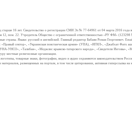
ше 16 лет. Свидетельство о регистрации СМИ Эл № 77-64961 от 04 марта 2016 года вы
ом 12, пом. 22. Учредитель Общество с ограниченной ответственностью «РУ ФМ» (123298 Мо
траны. Языки: русский и английский. Главный редактор Бабаян Роман Георгиевич. Email:
и: «Правый сектор», «Украинская повстанческая армия» (УПА), «ИГИЛ», «Джабхат Фатх а
«УНА-УНСО», «Талибан», «Меджлис крымско-татарского народа», «Свидетели Иеговы», «М
туру местные религиозные организации.
, логотипы, товарные знаки, фотографии, видео и аудио охраняются законодательством Ро
и материалов, размещенных на портале, в том числе цитировании, активная гиперссылка на 