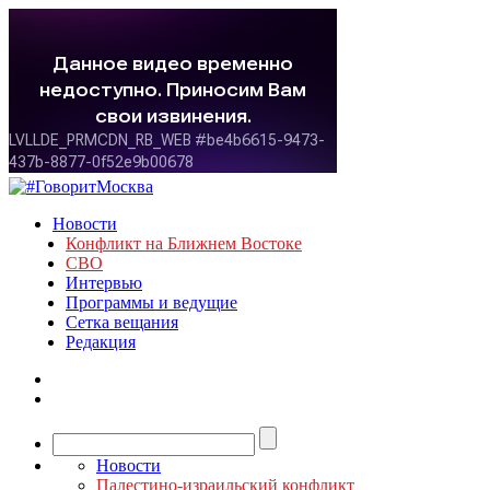
Новости
Конфликт на Ближнем Востоке
СВО
Интервью
Программы и ведущие
Сетка вещания
Редакция
Новости
Палестино-израильский конфликт