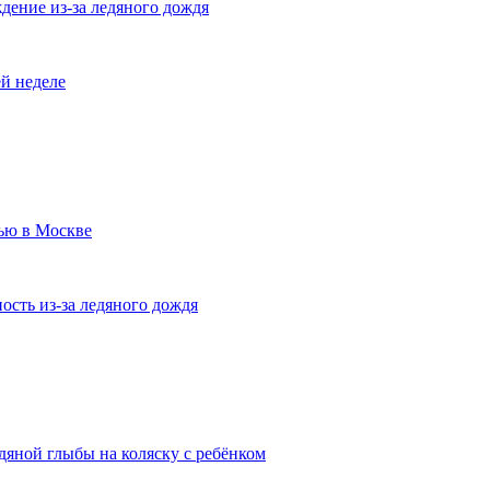
ение из-за ледяного дождя
й неделе
ью в Москве
ть из-за ледяного дождя
яной глыбы на коляску с ребёнком