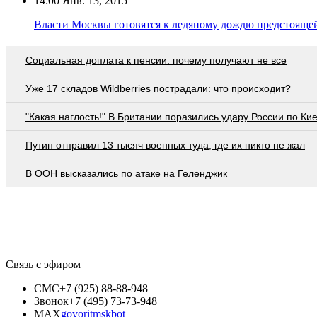
14:00
Янв. 13, 2015
Власти Москвы готовятся к ледяному дождю предстояще
Социальная доплата к пенсии: почему получают не все
Уже 17 складов Wildberries пострадали: что происходит?
"Какая наглость!" В Британии поразились удару России по Ки
Путин отправил 13 тысяч военных туда, где их никто не жал
В ООН высказались по атаке на Геленджик
Связь с эфиром
СМС
+7 (925) 88-88-948
Звонок
+7 (495) 73-73-948
MAX
govoritmskbot