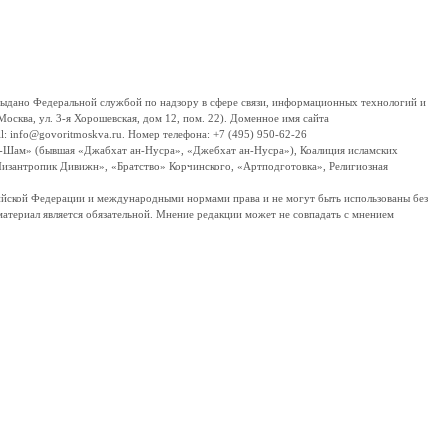
дано Федеральной службой по надзору в сфере связи, информационных технологий и
сква, ул. 3-я Хорошевская, дом 12, пом. 22). Доменное имя сайта
 info@govoritmoskva.ru. Номер телефона: +7 (495) 950-62-26
ш-Шам» (бывшая «Джабхат ан-Нусра», «Джебхат ан-Нусра»), Коалиция исламских
изантропик Дивижн», «Братство» Корчинского, «Артподготовка», Религиозная
ссийской Федерации и международными нормами права и не могут быть использованы без
материал является обязательной. Мнение редакции может не совпадать с мнением