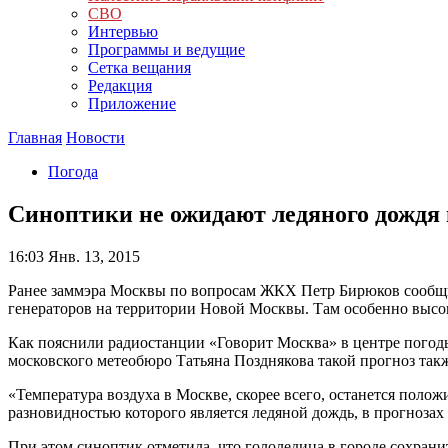
СВО
Интервью
Программы и ведущие
Сетка вещания
Редакция
Приложение
Главная
Новости
Погода
Синоптики не ожидают ледяного дождя
16:03
Янв. 13, 2015
Ранее заммэра Москвы по вопросам ЖКХ Петр Бирюков сообщи
генераторов на территории Новой Москвы. Там особенно высо
Как пояснили радиостанции «Говорит Москва» в центре погоды
московского метеобюро Татьяна Позднякова такой прогноз так
«Температура воздуха в Москве, скорее всего, останется поло
разновидностью которого является ледяной дождь, в прогнозах 
При этом синоптик отметила, что гололедица в городе сохранитс