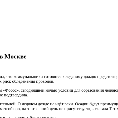
 в Москве
л, что коммунальщики готовятся к ледяному дождю предстояще
к риск обледенения проводов.
 «Фобос», сегодняшней ночью условий для образования ледяног
же подтвердила.
жительной. О ледяном дожде не идёт речи. Осадки будут преимущ
метеобюро, на завтрашний день не присутствует», - сказала Тать
я – на дорогах будет скользко.