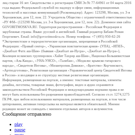
лиц старше 16 лет. Свидетельство о регистрации СМИ Эл № 77-64961 от 04 марта 2016
года выдано Федеральной службой по надзору в сфере связи, информационных
технологий и массовых коммуникаций (Роскомнадзор). Адрес: 123298, Москва, ул. 3-я
Хорошевская, дом 12, пом. 22. Учредитель Общество с ограниченной ответственностью
«РУ ФМ» (123298 Москва, ул. 3-я Хорошевская, дом 12, пом. 22). Доменное имя сайта
GOVORITMOSKVA.RU. Территория распространения – Российская Федерация и
зарубежные страны. Языки: русский и английский. Главный редактор Бабаян Роман
Георгиевич. Email: info@govoritmoskva.ru. Номер телефона: +7 (495) 950-62-26
*Экстремистские и террористические организации, запрещенные в Российской
Федерации: «Правый сектор», «Украинская повстанческая армия» (УПА), «ИГИЛ»,
«Джабхат Фатх аш-Шам» (бывшая «Джабхат ан-Нусра», «Джебхат ан-Нусра»),
Коалиция исламских группировок «Хайят Тахрир аш-Шам», Национал-Большевистская
партия, «Аль-Каида», «УНА-УНСО», «Талибан», «Меджлис крымско-татарского
народа», «Свидетели Иеговы», «Мизантропик Дивижн», «Братство» Корчинского,
«Артподготовка», Религиозная организация «Управленческий центр Свидетелей Иеговы
в России» и входящие в ее структуру местные религиозные организации.
Информация, размещенная на портале, а именно: текстовые материалы, элементы
дизайна, логотипы, товарные знаки, фотографии, видео и аудио охраняются
законодательством Российской Федерации и международными нормами права и не
могут быть использованы без разрешения правообладателей. Согласно ст.ст. 1274,1275
ГК РФ, при любом использовании материалов, размещенных на портале, в том числе
цитировании, активная гиперссылка на материал является обязательной. Мнение
редакции может не совпадать с мнением отдельных авторов и колумнистов.
Сообщение отправлено
play
pause