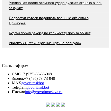
Уцелевшая после атомного удара русская скрипка вновь
зазвучит
Подростки хотели подорвать военные объекты в
Приморье
Курган побил рекорд по количеству гроз за 55 лет
Аналитик ЦРУ: «Терпение Путина лопнуло»
Связь с эфиром
СМС
+7 (925) 88-88-948
Звонок
+7 (495) 73-73-948
MAX
govoritmskbot
Telegram
govoritmskbot
Письмо
info@govoritmoskva.ru