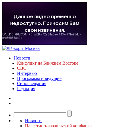
Новости
Конфликт на Ближнем Востоке
СВО
Интервью
Программы и ведущие
Сетка вещания
Редакция
Новости
Палестино-израильский конфликт