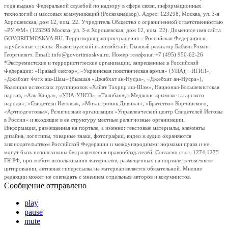
года выдано Федеральной службой по надзору в сфере связи, информационных
технологий и массовых коммуникаций (Роскомнадзор). Адрес: 123298, Москва, ул. 3-я
Хорошевская, дом 12, пом. 22. Учредитель Общество с ограниченной ответственностью
«РУ ФМ» (123298 Москва, ул. 3-я Хорошевская, дом 12, пом. 22). Доменное имя сайта
GOVORITMOSKVA.RU. Территория распространения – Российская Федерация и
зарубежные страны. Языки: русский и английский. Главный редактор Бабаян Роман
Георгиевич. Email: info@govoritmoskva.ru. Номер телефона: +7 (495) 950-62-26
*Экстремистские и террористические организации, запрещенные в Российской
Федерации: «Правый сектор», «Украинская повстанческая армия» (УПА), «ИГИЛ»,
«Джабхат Фатх аш-Шам» (бывшая «Джабхат ан-Нусра», «Джебхат ан-Нусра»),
Коалиция исламских группировок «Хайят Тахрир аш-Шам», Национал-Большевистская
партия, «Аль-Каида», «УНА-УНСО», «Талибан», «Меджлис крымско-татарского
народа», «Свидетели Иеговы», «Мизантропик Дивижн», «Братство» Корчинского,
«Артподготовка», Религиозная организация «Управленческий центр Свидетелей Иеговы
в России» и входящие в ее структуру местные религиозные организации.
Информация, размещенная на портале, а именно: текстовые материалы, элементы
дизайна, логотипы, товарные знаки, фотографии, видео и аудио охраняются
законодательством Российской Федерации и международными нормами права и не
могут быть использованы без разрешения правообладателей. Согласно ст.ст. 1274,1275
ГК РФ, при любом использовании материалов, размещенных на портале, в том числе
цитировании, активная гиперссылка на материал является обязательной. Мнение
редакции может не совпадать с мнением отдельных авторов и колумнистов.
Сообщение отправлено
play
pause
mute