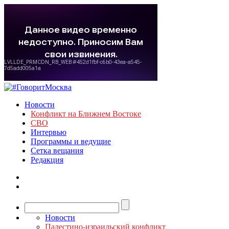
Новости
Конфликт на Ближнем Востоке
СВО
Интервью
Программы и ведущие
Сетка вещания
Редакция
Новости
Палестино-израильский конфликт