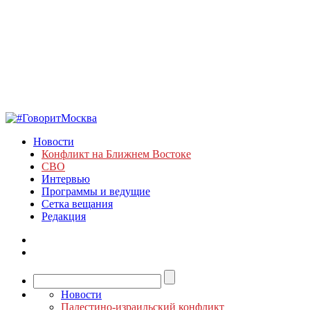
Новости
Конфликт на Ближнем Востоке
СВО
Интервью
Программы и ведущие
Сетка вещания
Редакция
Новости
Палестино-израильский конфликт