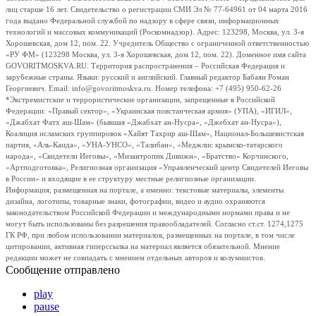
лиц старше 16 лет. Свидетельство о регистрации СМИ Эл № 77-64961 от 04 марта 2016
года выдано Федеральной службой по надзору в сфере связи, информационных
технологий и массовых коммуникаций (Роскомнадзор). Адрес: 123298, Москва, ул. 3-я
Хорошевская, дом 12, пом. 22. Учредитель Общество с ограниченной ответственностью
«РУ ФМ» (123298 Москва, ул. 3-я Хорошевская, дом 12, пом. 22). Доменное имя сайта
GOVORITMOSKVA.RU. Территория распространения – Российская Федерация и
зарубежные страны. Языки: русский и английский. Главный редактор Бабаян Роман
Георгиевич. Email: info@govoritmoskva.ru. Номер телефона: +7 (495) 950-62-26
*Экстремистские и террористические организации, запрещенные в Российской
Федерации: «Правый сектор», «Украинская повстанческая армия» (УПА), «ИГИЛ»,
«Джабхат Фатх аш-Шам» (бывшая «Джабхат ан-Нусра», «Джебхат ан-Нусра»),
Коалиция исламских группировок «Хайят Тахрир аш-Шам», Национал-Большевистская
партия, «Аль-Каида», «УНА-УНСО», «Талибан», «Меджлис крымско-татарского
народа», «Свидетели Иеговы», «Мизантропик Дивижн», «Братство» Корчинского,
«Артподготовка», Религиозная организация «Управленческий центр Свидетелей Иеговы
в России» и входящие в ее структуру местные религиозные организации.
Информация, размещенная на портале, а именно: текстовые материалы, элементы
дизайна, логотипы, товарные знаки, фотографии, видео и аудио охраняются
законодательством Российской Федерации и международными нормами права и не
могут быть использованы без разрешения правообладателей. Согласно ст.ст. 1274,1275
ГК РФ, при любом использовании материалов, размещенных на портале, в том числе
цитировании, активная гиперссылка на материал является обязательной. Мнение
редакции может не совпадать с мнением отдельных авторов и колумнистов.
Сообщение отправлено
play
pause