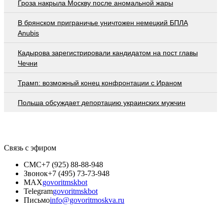
Гроза накрыла Москву после аномальной жары
В брянском приграничье уничтожен немецкий БПЛА
Anubis
Кадырова зарегистрировали кандидатом на пост главы
Чечни
Трамп: возможный конец конфронтации с Ираном
Польша обсуждает депортацию украинских мужчин
Связь с эфиром
СМС
+7 (925) 88-88-948
Звонок
+7 (495) 73-73-948
MAX
govoritmskbot
Telegram
govoritmskbot
Письмо
info@govoritmoskva.ru