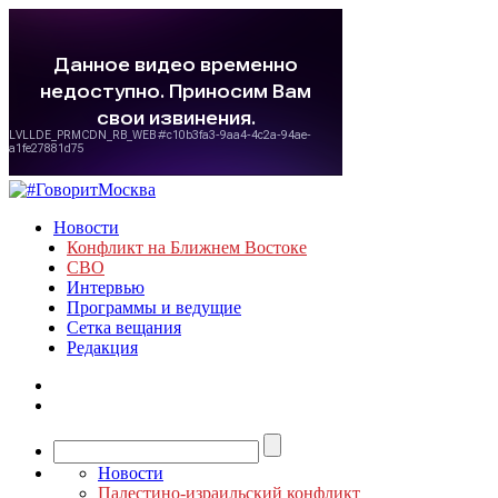
Новости
Конфликт на Ближнем Востоке
СВО
Интервью
Программы и ведущие
Сетка вещания
Редакция
Новости
Палестино-израильский конфликт