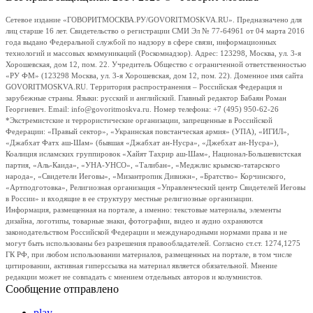
Сетевое издание «ГОВОРИТМОСКВА.РУ/GOVORITMOSKVA.RU». Предназначено для
лиц старше 16 лет. Свидетельство о регистрации СМИ Эл № 77-64961 от 04 марта 2016
года выдано Федеральной службой по надзору в сфере связи, информационных
технологий и массовых коммуникаций (Роскомнадзор). Адрес: 123298, Москва, ул. 3-я
Хорошевская, дом 12, пом. 22. Учредитель Общество с ограниченной ответственностью
«РУ ФМ» (123298 Москва, ул. 3-я Хорошевская, дом 12, пом. 22). Доменное имя сайта
GOVORITMOSKVA.RU. Территория распространения – Российская Федерация и
зарубежные страны. Языки: русский и английский. Главный редактор Бабаян Роман
Георгиевич. Email: info@govoritmoskva.ru. Номер телефона: +7 (495) 950-62-26
*Экстремистские и террористические организации, запрещенные в Российской
Федерации: «Правый сектор», «Украинская повстанческая армия» (УПА), «ИГИЛ»,
«Джабхат Фатх аш-Шам» (бывшая «Джабхат ан-Нусра», «Джебхат ан-Нусра»),
Коалиция исламских группировок «Хайят Тахрир аш-Шам», Национал-Большевистская
партия, «Аль-Каида», «УНА-УНСО», «Талибан», «Меджлис крымско-татарского
народа», «Свидетели Иеговы», «Мизантропик Дивижн», «Братство» Корчинского,
«Артподготовка», Религиозная организация «Управленческий центр Свидетелей Иеговы
в России» и входящие в ее структуру местные религиозные организации.
Информация, размещенная на портале, а именно: текстовые материалы, элементы
дизайна, логотипы, товарные знаки, фотографии, видео и аудио охраняются
законодательством Российской Федерации и международными нормами права и не
могут быть использованы без разрешения правообладателей. Согласно ст.ст. 1274,1275
ГК РФ, при любом использовании материалов, размещенных на портале, в том числе
цитировании, активная гиперссылка на материал является обязательной. Мнение
редакции может не совпадать с мнением отдельных авторов и колумнистов.
Сообщение отправлено
play