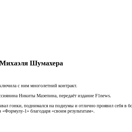
а Михаэля Шумахера
аключила с ним многолетний контракт.
ссиянина Никиты Мазепина, передаёт издание F1news.
ал гонки, поднимался на подиумы и отлично проявил себя в бо
 «Формулу-1» благодаря «своим результатам».