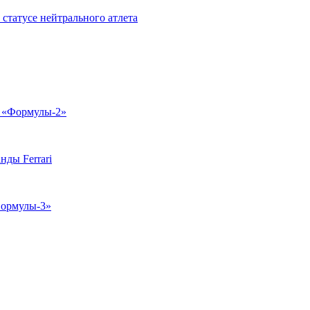
статусе нейтрального атлета
е «Формулы-2»
ды Ferrari
Формулы-3»