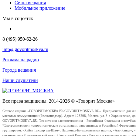
Сетка вещания
Мобильное приложение
Мы в соцсетях
8 (495) 950-62-26
info@govoritmoskva.ru
Реклама на радио
Города вещания
Наши слушатели
Все права защищены. 2014-2026 © «Говорит Москва»
Сетевое издание «ГОВОРИТМОСКВА.РУ/GOVORITMOSKVA.RU». Предназначено для лиц стар
массовых коммуникаций (Роскомнадзор). Адрес: 123298, Москва, ул. 3-я Хорошевская, д
GOVORITMOSKVA.RU. Территория распространения – Российская Федерация и зарубежные с
*Экстремистские и террористические организации, запрещенные в Российской Федераци
группировок «Хайят Тахрир аш-Шам», Национал-Большевистская партия, «Аль-Каида», 
организация «Управленческий центр Свидетелей Иеговы в России» и входящие в ее струк