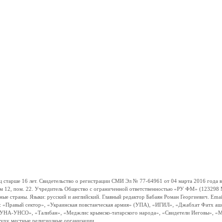
ше 16 лет. Свидетельство о регистрации СМИ Эл № 77-64961 от 04 марта 2016 года вы
ом 12, пом. 22. Учредитель Общество с ограниченной ответственностью «РУ ФМ» (123298 Мо
траны. Языки: русский и английский. Главный редактор Бабаян Роман Георгиевич. Email:
и: «Правый сектор», «Украинская повстанческая армия» (УПА), «ИГИЛ», «Джабхат Фатх а
«УНА-УНСО», «Талибан», «Меджлис крымско-татарского народа», «Свидетели Иеговы», «М
туру местные религиозные организации.