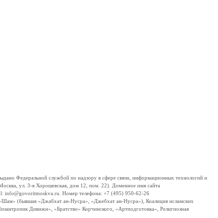
дано Федеральной службой по надзору в сфере связи, информационных технологий и
сква, ул. 3-я Хорошевская, дом 12, пом. 22). Доменное имя сайта
 info@govoritmoskva.ru. Номер телефона: +7 (495) 950-62-26
ш-Шам» (бывшая «Джабхат ан-Нусра», «Джебхат ан-Нусра»), Коалиция исламских
изантропик Дивижн», «Братство» Корчинского, «Артподготовка», Религиозная