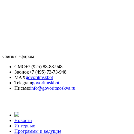
Связь с эфиром
СМС
+7 (925) 88-88-948
Звонок
+7 (495) 73-73-948
MAX
govoritmskbot
Telegram
govoritmskbot
Письмо
info@govoritmoskva.ru
Новости
Интервью
Программы и ведущие