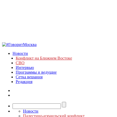
Новости
Конфликт на Ближнем Востоке
СВО
Интервью
Программы и ведущие
Сетка вещания
Редакция
Новости
Палестино-израильский конфликт