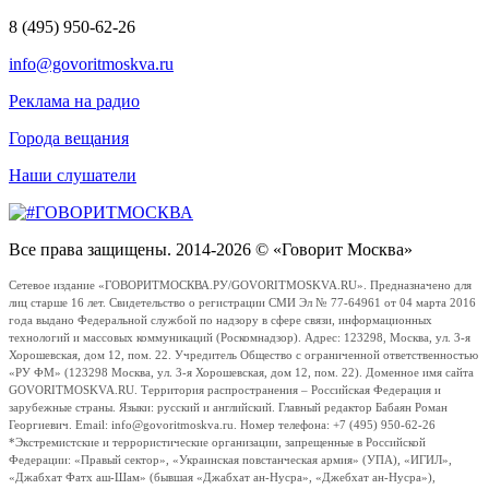
8 (495) 950-62-26
info@govoritmoskva.ru
Реклама на радио
Города вещания
Наши слушатели
Все права защищены. 2014-2026 © «Говорит Москва»
Сетевое издание «ГОВОРИТМОСКВА.РУ/GOVORITMOSKVA.RU». Предназначено для
лиц старше 16 лет. Свидетельство о регистрации СМИ Эл № 77-64961 от 04 марта 2016
года выдано Федеральной службой по надзору в сфере связи, информационных
технологий и массовых коммуникаций (Роскомнадзор). Адрес: 123298, Москва, ул. 3-я
Хорошевская, дом 12, пом. 22. Учредитель Общество с ограниченной ответственностью
«РУ ФМ» (123298 Москва, ул. 3-я Хорошевская, дом 12, пом. 22). Доменное имя сайта
GOVORITMOSKVA.RU. Территория распространения – Российская Федерация и
зарубежные страны. Языки: русский и английский. Главный редактор Бабаян Роман
Георгиевич. Email: info@govoritmoskva.ru. Номер телефона: +7 (495) 950-62-26
*Экстремистские и террористические организации, запрещенные в Российской
Федерации: «Правый сектор», «Украинская повстанческая армия» (УПА), «ИГИЛ»,
«Джабхат Фатх аш-Шам» (бывшая «Джабхат ан-Нусра», «Джебхат ан-Нусра»),