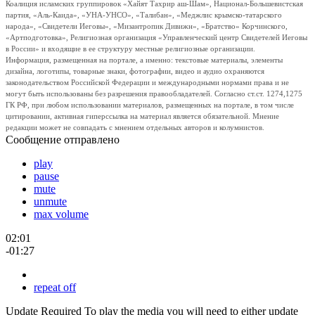
Коалиция исламских группировок «Хайят Тахрир аш-Шам», Национал-Большевистская
партия, «Аль-Каида», «УНА-УНСО», «Талибан», «Меджлис крымско-татарского
народа», «Свидетели Иеговы», «Мизантропик Дивижн», «Братство» Корчинского,
«Артподготовка», Религиозная организация «Управленческий центр Свидетелей Иеговы
в России» и входящие в ее структуру местные религиозные организации.
Информация, размещенная на портале, а именно: текстовые материалы, элементы
дизайна, логотипы, товарные знаки, фотографии, видео и аудио охраняются
законодательством Российской Федерации и международными нормами права и не
могут быть использованы без разрешения правообладателей. Согласно ст.ст. 1274,1275
ГК РФ, при любом использовании материалов, размещенных на портале, в том числе
цитировании, активная гиперссылка на материал является обязательной. Мнение
редакции может не совпадать с мнением отдельных авторов и колумнистов.
Сообщение отправлено
play
pause
mute
unmute
max volume
02:01
-01:27
repeat off
Update Required
To play the media you will need to either update