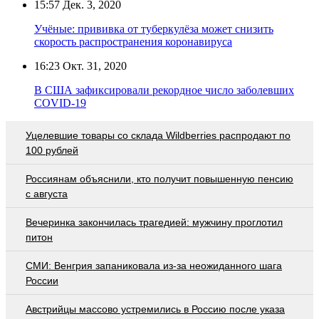
15:57
Дек. 3, 2020
Учёные: прививка от туберкулёза может снизить
скорость распространения коронавируса
16:23
Окт. 31, 2020
В США зафиксировали рекордное число заболевших
COVID-19
Уцелевшие товары со склада Wildberries распродают по
100 рублей
Россиянам объяснили, кто получит повышенную пенсию
с августа
Вечеринка закончилась трагедией: мужчину проглотил
питон
СМИ: Венгрия запаниковала из-за неожиданного шага
России
Австрийцы массово устремились в Россию после указа