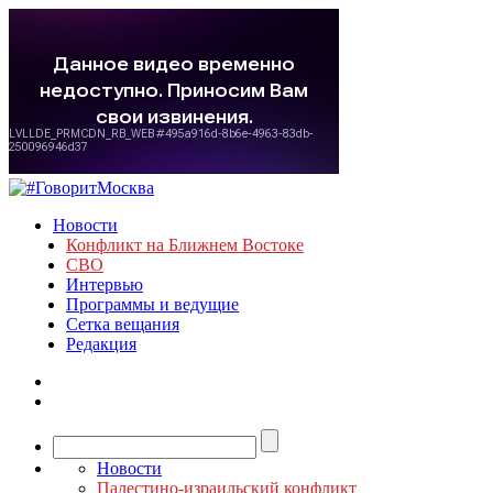
Новости
Конфликт на Ближнем Востоке
СВО
Интервью
Программы и ведущие
Сетка вещания
Редакция
Новости
Палестино-израильский конфликт