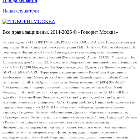
Города вещания
Наши слушатели
Все права защищены. 2014-2026 © «Говорит Москва»
Сетевое издание «ГОВОРИТМОСКВА.РУ/GOVORITMOSKVA.RU». Предназначено для
лиц старше 16 лет. Свидетельство о регистрации СМИ Эл № 77-64961 от 04 марта 2016
года выдано Федеральной службой по надзору в сфере связи, информационных
технологий и массовых коммуникаций (Роскомнадзор). Адрес: 123298, Москва, ул. 3-я
Хорошевская, дом 12, пом. 22. Учредитель Общество с ограниченной ответственностью
«РУ ФМ» (123298 Москва, ул. 3-я Хорошевская, дом 12, пом. 22). Доменное имя сайта
GOVORITMOSKVA.RU. Территория распространения – Российская Федерация и
зарубежные страны. Языки: русский и английский. Главный редактор Бабаян Роман
Георгиевич. Email: info@govoritmoskva.ru. Номер телефона: +7 (495) 950-62-26
*Экстремистские и террористические организации, запрещенные в Российской
Федерации: «Правый сектор», «Украинская повстанческая армия» (УПА), «ИГИЛ»,
«Джабхат Фатх аш-Шам» (бывшая «Джабхат ан-Нусра», «Джебхат ан-Нусра»),
Коалиция исламских группировок «Хайят Тахрир аш-Шам», Национал-Большевистская
партия, «Аль-Каида», «УНА-УНСО», «Талибан», «Меджлис крымско-татарского
народа», «Свидетели Иеговы», «Мизантропик Дивижн», «Братство» Корчинского,
«Артподготовка», Религиозная организация «Управленческий центр Свидетелей Иеговы
в России» и входящие в ее структуру местные религиозные организации.
Информация, размещенная на портале, а именно: текстовые материалы, элементы
дизайна, логотипы, товарные знаки, фотографии, видео и аудио охраняются
законодательством Российской Федерации и международными нормами права и не