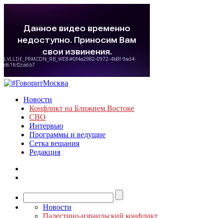
Новости
Конфликт на Ближнем Востоке
СВО
Интервью
Программы и ведущие
Сетка вещания
Редакция
Новости
Палестино-израильский конфликт