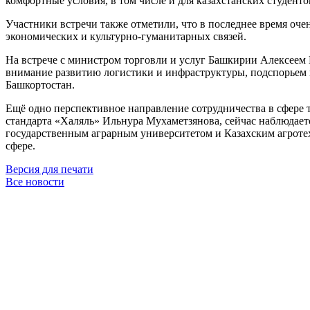
комфортные условия, в том числе и для казахстанских студенто
Участники встречи также отметили, что в последнее время оч
экономических и культурно-гуманитарных связей.
На встрече с министром торговли и услуг Башкирии Алексеем 
внимание развитию логистики и инфраструктуры, подспорьем 
Башкортостан.
Ещё одно перспективное направление сотрудничества в сфере 
стандарта «Халяль» Ильнура Мухаметзянова, сейчас наблюдае
государственным аграрным университетом и Казахским агроте
сфере.
Версия для печати
Все новости