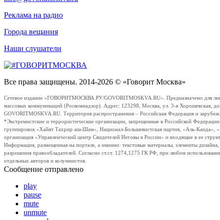
Реклама на радио
Города вещания
Наши слушатели
Все права защищены. 2014-2026 © «Говорит Москва»
Сетевое издание «ГОВОРИТМОСКВА.РУ/GOVORITMOSKVA.RU». Предназначено для лиц стар
массовых коммуникаций (Роскомнадзор). Адрес: 123298, Москва, ул. 3-я Хорошевская, д
GOVORITMOSKVA.RU. Территория распространения – Российская Федерация и зарубежные с
*Экстремистские и террористические организации, запрещенные в Российской Федераци
группировок «Хайят Тахрир аш-Шам», Национал-Большевистская партия, «Аль-Каида», 
организация «Управленческий центр Свидетелей Иеговы в России» и входящие в ее струк
Информация, размещенная на портале, а именно: текстовые материалы, элементы дизайна
разрешения правообладателей. Согласно ст.ст. 1274,1275 ГК РФ, при любом использовани
отдельных авторов и колумнистов.
Сообщение отправлено
play
pause
mute
unmute