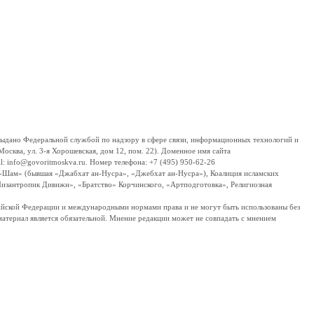
дано Федеральной службой по надзору в сфере связи, информационных технологий и
сква, ул. 3-я Хорошевская, дом 12, пом. 22). Доменное имя сайта
 info@govoritmoskva.ru. Номер телефона: +7 (495) 950-62-26
ш-Шам» (бывшая «Джабхат ан-Нусра», «Джебхат ан-Нусра»), Коалиция исламских
изантропик Дивижн», «Братство» Корчинского, «Артподготовка», Религиозная
ссийской Федерации и международными нормами права и не могут быть использованы без
материал является обязательной. Мнение редакции может не совпадать с мнением