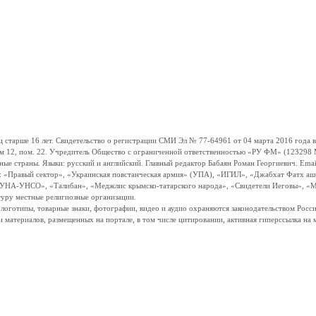
ше 16 лет. Свидетельство о регистрации СМИ Эл № 77-64961 от 04 марта 2016 года вы
ом 12, пом. 22. Учредитель Общество с ограниченной ответственностью «РУ ФМ» (123298 Мо
траны. Языки: русский и английский. Главный редактор Бабаян Роман Георгиевич. Email:
и: «Правый сектор», «Украинская повстанческая армия» (УПА), «ИГИЛ», «Джабхат Фатх а
«УНА-УНСО», «Талибан», «Меджлис крымско-татарского народа», «Свидетели Иеговы», «М
туру местные религиозные организации.
, логотипы, товарные знаки, фотографии, видео и аудио охраняются законодательством Ро
и материалов, размещенных на портале, в том числе цитировании, активная гиперссылка на 