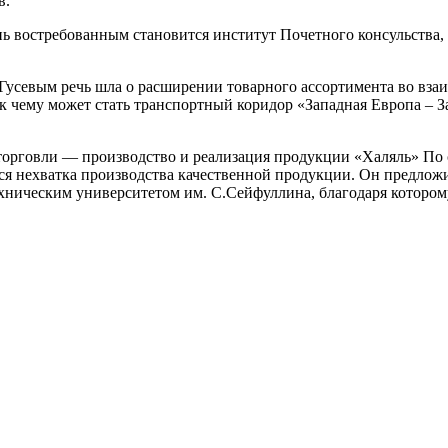
в.
ень востребованным становится институт Почетного консульств
Гусевым речь шла о расширении товарного ассортимента во взаи
к чему может стать транспортный коридор «Западная Европа – 
торговли — производство и реализация продукции «Халяль» По 
тся нехватка производства качественной продукции. Он предло
хническим университетом им. С.Сейфуллина, благодаря котором