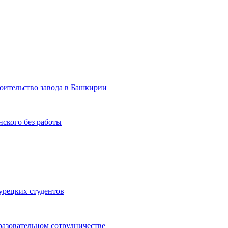
роительство завода в Башкирии
ского без работы
урецких студентов
разовательном сотрудничестве