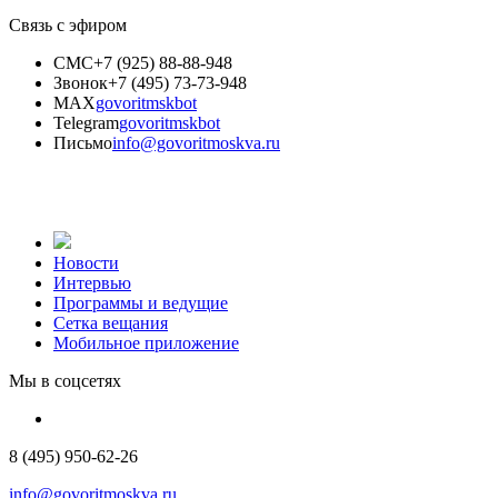
Связь с эфиром
СМС
+7 (925) 88-88-948
Звонок
+7 (495) 73-73-948
MAX
govoritmskbot
Telegram
govoritmskbot
Письмо
info@govoritmoskva.ru
Новости
Интервью
Программы и ведущие
Сетка вещания
Мобильное приложение
Мы в соцсетях
8 (495) 950-62-26
info@govoritmoskva.ru