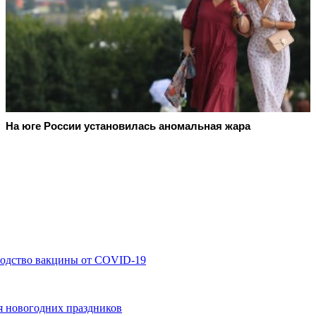
На юге России установилась аномальная жара
водство вакцины от COVID-19
я новогодних праздников