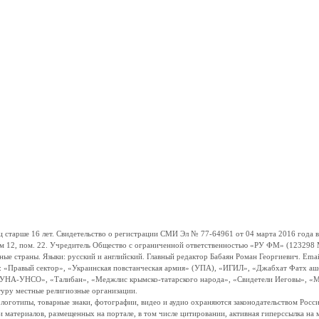
ше 16 лет. Свидетельство о регистрации СМИ Эл № 77-64961 от 04 марта 2016 года вы
ом 12, пом. 22. Учредитель Общество с ограниченной ответственностью «РУ ФМ» (123298 Мо
траны. Языки: русский и английский. Главный редактор Бабаян Роман Георгиевич. Email:
и: «Правый сектор», «Украинская повстанческая армия» (УПА), «ИГИЛ», «Джабхат Фатх а
«УНА-УНСО», «Талибан», «Меджлис крымско-татарского народа», «Свидетели Иеговы», «М
туру местные религиозные организации.
, логотипы, товарные знаки, фотографии, видео и аудио охраняются законодательством Ро
и материалов, размещенных на портале, в том числе цитировании, активная гиперссылка на 