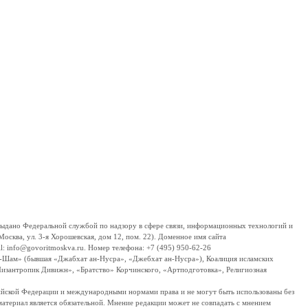
дано Федеральной службой по надзору в сфере связи, информационных технологий и
сква, ул. 3-я Хорошевская, дом 12, пом. 22). Доменное имя сайта
 info@govoritmoskva.ru. Номер телефона: +7 (495) 950-62-26
ш-Шам» (бывшая «Джабхат ан-Нусра», «Джебхат ан-Нусра»), Коалиция исламских
изантропик Дивижн», «Братство» Корчинского, «Артподготовка», Религиозная
ссийской Федерации и международными нормами права и не могут быть использованы без
материал является обязательной. Мнение редакции может не совпадать с мнением