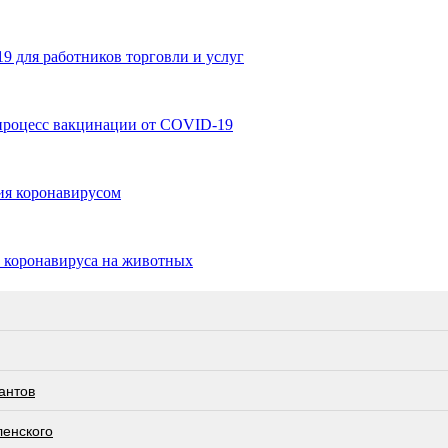
9 для работников торговли и услуг
процесс вакцинации от COVID-19
ния коронавирусом
т коронавируса на животных
антов
ленского