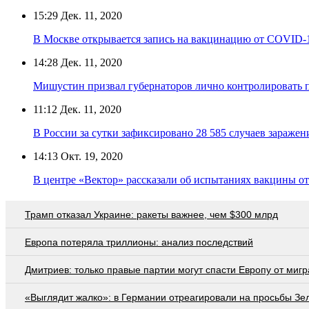
15:29
Дек. 11, 2020
В Москве открывается запись на вакцинацию от COVID-1
14:28
Дек. 11, 2020
Мишустин призвал губернаторов лично контролировать 
11:12
Дек. 11, 2020
В России за сутки зафиксировано 28 585 случаев зараже
14:13
Окт. 19, 2020
В центре «Вектор» рассказали об испытаниях вакцины о
Трамп отказал Украине: ракеты важнее, чем $300 млрд
Европа потеряла триллионы: анализ последствий
Дмитриев: только правые партии могут спасти Европу от мигр
«Выглядит жалко»: в Германии отреагировали на просьбы Зе