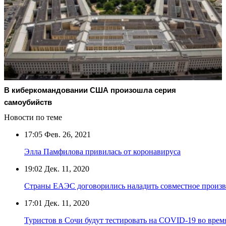
В киберкомандовании США произошла серия
самоубийств
Новости по теме
17:05
Фев. 26, 2021
Элла Памфилова привилась от коронавируса
19:02
Дек. 11, 2020
Страны ЕАЭС договорились наладить совместное произ
17:01
Дек. 11, 2020
Туристов в Сочи будут тестировать на COVID-19 во врем