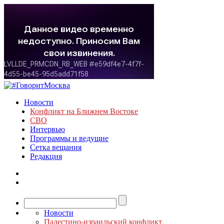
Новости
Конфликт на Ближнем Востоке
СВО
Интервью
Программы и ведущие
Сетка вещания
Редакция
Новости
Палестино-израильский конфликт