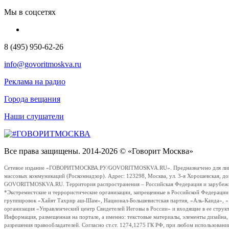
Мы в соцсетях
8 (495) 950-62-26
info@govoritmoskva.ru
Реклама на радио
Города вещания
Наши слушатели
Все права защищены. 2014-2026 © «Говорит Москва»
Сетевое издание «ГОВОРИТМОСКВА.РУ/GOVORITMOSKVA.RU». Предназначено для лиц стар
массовых коммуникаций (Роскомнадзор). Адрес: 123298, Москва, ул. 3-я Хорошевская, д
GOVORITMOSKVA.RU. Территория распространения – Российская Федерация и зарубежные с
*Экстремистские и террористические организации, запрещенные в Российской Федераци
группировок «Хайят Тахрир аш-Шам», Национал-Большевистская партия, «Аль-Каида», 
организация «Управленческий центр Свидетелей Иеговы в России» и входящие в ее струк
Информация, размещенная на портале, а именно: текстовые материалы, элементы дизайна
разрешения правообладателей. Согласно ст.ст. 1274,1275 ГК РФ, при любом использовани