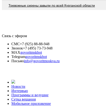
Тревожные сирены завыли по всей Курганской области
Связь с эфиром
СМС
+7 (925) 88-88-948
Звонок
+7 (495) 73-73-948
MAX
govoritmskbot
Telegram
govoritmskbot
Письмо
info@govoritmoskva.ru
Новости
Интервью
Программы и ведущие
Сетка вещания
Мобильное приложение