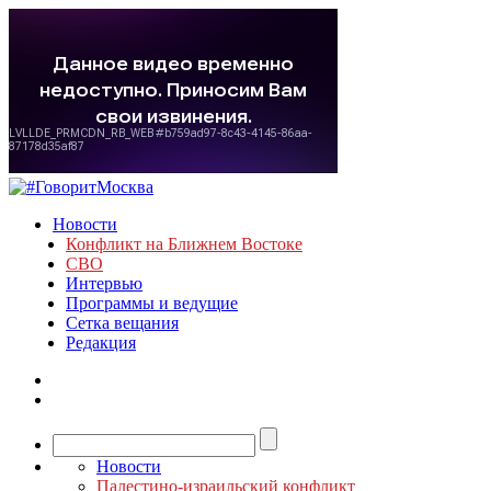
Новости
Конфликт на Ближнем Востоке
СВО
Интервью
Программы и ведущие
Сетка вещания
Редакция
Новости
Палестино-израильский конфликт