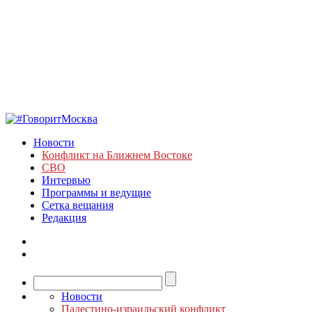
Новости
Конфликт на Ближнем Востоке
СВО
Интервью
Программы и ведущие
Сетка вещания
Редакция
Новости
Палестино-израильский конфликт