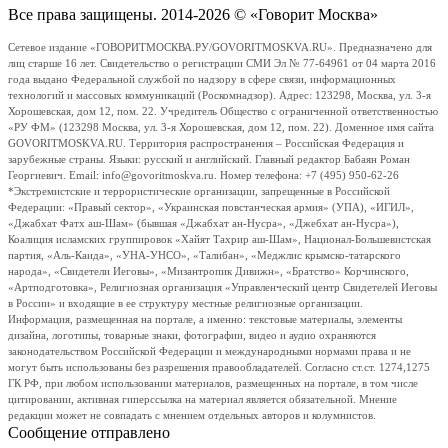
Все права защищены. 2014-2026 © «Говорит Москва»
Сетевое издание «ГОВОРИТМОСКВА.РУ/GOVORITMOSKVA.RU». Предназначено для
лиц старше 16 лет. Свидетельство о регистрации СМИ Эл № 77-64961 от 04 марта 2016
года выдано Федеральной службой по надзору в сфере связи, информационных
технологий и массовых коммуникаций (Роскомнадзор). Адрес: 123298, Москва, ул. 3-я
Хорошевская, дом 12, пом. 22. Учредитель Общество с ограниченной ответственностью
«РУ ФМ» (123298 Москва, ул. 3-я Хорошевская, дом 12, пом. 22). Доменное имя сайта
GOVORITMOSKVA.RU. Территория распространения – Российская Федерация и
зарубежные страны. Языки: русский и английский. Главный редактор Бабаян Роман
Георгиевич. Email: info@govoritmoskva.ru. Номер телефона: +7 (495) 950-62-26
*Экстремистские и террористические организации, запрещенные в Российской
Федерации: «Правый сектор», «Украинская повстанческая армия» (УПА), «ИГИЛ»,
«Джабхат Фатх аш-Шам» (бывшая «Джабхат ан-Нусра», «Джебхат ан-Нусра»),
Коалиция исламских группировок «Хайят Тахрир аш-Шам», Национал-Большевистская
партия, «Аль-Каида», «УНА-УНСО», «Талибан», «Меджлис крымско-татарского
народа», «Свидетели Иеговы», «Мизантропик Дивижн», «Братство» Корчинского,
«Артподготовка», Религиозная организация «Управленческий центр Свидетелей Иеговы
в России» и входящие в ее структуру местные религиозные организации.
Информация, размещенная на портале, а именно: текстовые материалы, элементы
дизайна, логотипы, товарные знаки, фотографии, видео и аудио охраняются
законодательством Российской Федерации и международными нормами права и не
могут быть использованы без разрешения правообладателей. Согласно ст.ст. 1274,1275
ГК РФ, при любом использовании материалов, размещенных на портале, в том числе
цитировании, активная гиперссылка на материал является обязательной. Мнение
редакции может не совпадать с мнением отдельных авторов и колумнистов.
Сообщение отправлено