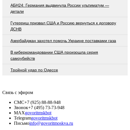
АБН24: Германия выдвинула России ультиматум —
детали
Гутерриш призвал США и Россию вернуться к договору
ДСНВ
Азербайджан захотел помочь Украине поставками газа
В киберкомандовании США произошла серия
самоубийств
Тройной удар по Одессe
Связь с эфиром
СМС
+7 (925) 88-88-948
Звонок
+7 (495) 73-73-948
MAX
govoritmskbot
Telegram
govoritmskbot
Письмо
info@govoritmoskva.ru