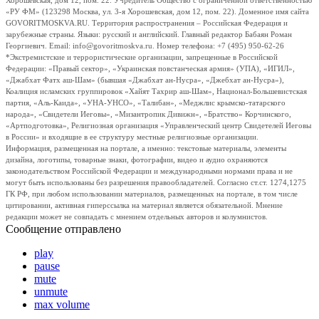
Хорошевская, дом 12, пом. 22. Учредитель Общество с ограниченной ответственностью
«РУ ФМ» (123298 Москва, ул. 3-я Хорошевская, дом 12, пом. 22). Доменное имя сайта
GOVORITMOSKVA.RU. Территория распространения – Российская Федерация и
зарубежные страны. Языки: русский и английский. Главный редактор Бабаян Роман
Георгиевич. Email: info@govoritmoskva.ru. Номер телефона: +7 (495) 950-62-26
*Экстремистские и террористические организации, запрещенные в Российской
Федерации: «Правый сектор», «Украинская повстанческая армия» (УПА), «ИГИЛ»,
«Джабхат Фатх аш-Шам» (бывшая «Джабхат ан-Нусра», «Джебхат ан-Нусра»),
Коалиция исламских группировок «Хайят Тахрир аш-Шам», Национал-Большевистская
партия, «Аль-Каида», «УНА-УНСО», «Талибан», «Меджлис крымско-татарского
народа», «Свидетели Иеговы», «Мизантропик Дивижн», «Братство» Корчинского,
«Артподготовка», Религиозная организация «Управленческий центр Свидетелей Иеговы
в России» и входящие в ее структуру местные религиозные организации.
Информация, размещенная на портале, а именно: текстовые материалы, элементы
дизайна, логотипы, товарные знаки, фотографии, видео и аудио охраняются
законодательством Российской Федерации и международными нормами права и не
могут быть использованы без разрешения правообладателей. Согласно ст.ст. 1274,1275
ГК РФ, при любом использовании материалов, размещенных на портале, в том числе
цитировании, активная гиперссылка на материал является обязательной. Мнение
редакции может не совпадать с мнением отдельных авторов и колумнистов.
Сообщение отправлено
play
pause
mute
unmute
max volume