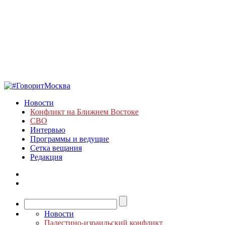
Новости
Конфликт на Ближнем Востоке
СВО
Интервью
Программы и ведущие
Сетка вещания
Редакция
Новости
Палестино-израильский конфликт